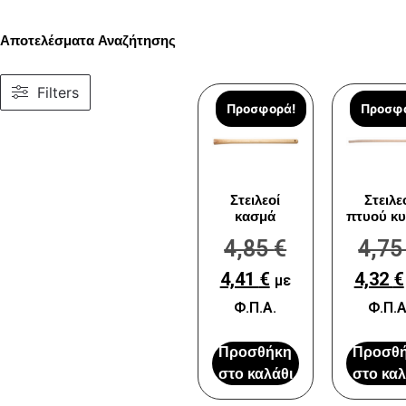
Αποτελέσματα Αναζήτησης
Filters
Προσφορά!
Προσφ
Στειλεοί
Στειλε
κασμά
πτυού κυ
4,85
€
4,7
4,41
€
4,32
€
με
Φ.Π.Α.
Φ.Π.Α
Προσθήκη
Προσθ
στο καλάθι
στο καλ