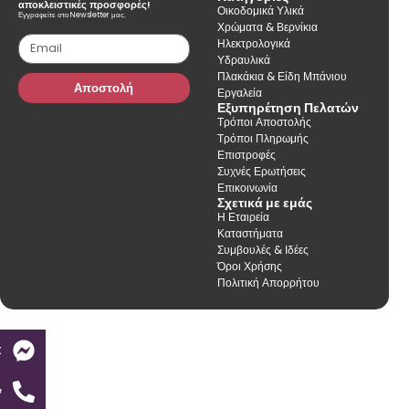
αποκλειστικές προσφορές!
Οικοδομικά Υλικά
Εγγραφείτε στο Newsletter μας.
Χρώματα & Βερνίκια
Ηλεκτρολογικά
Υδραυλικά
Πλακάκια & Είδη Μπάνιου
Αποστολή
Εργαλεία
Εξυπηρέτηση Πελατών
Τρόποι Αποστολής
Τρόποι Πληρωμής
Επιστροφές
Συχνές Ερωτήσεις
Επικοινωνία
Σχετικά με εμάς
Η Εταιρεία
Καταστήματα
Συμβουλές & Ιδέες
Όροι Χρήσης
Πολιτική Απορρήτου
t
ν