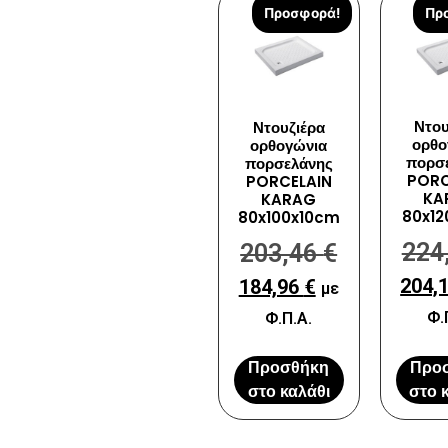
Προσφορά!
Πρ
Ντου
Ντουζιέρα
ορθο
ορθογώνια
πορσ
πορσελάνης
PORC
PORCELAIN
KA
KARAG
80x12
80x100x10cm
224
203,46
€
204,
184,96
€
με
Φ.
Φ.Π.Α.
Προσθήκη
Προ
στο καλάθι
στο 