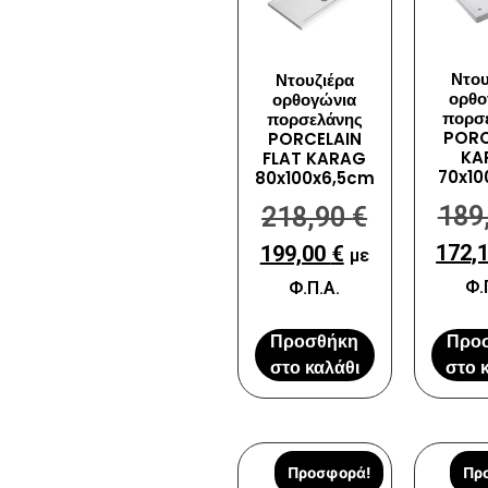
Ντου
Ντουζιέρα
ορθο
ορθογώνια
πορσ
πορσελάνης
PORC
PORCELAIN
KA
FLAT KARAG
70x1
80x100x6,5cm
189
218,90
€
172,
199,00
€
με
Φ.
Φ.Π.Α.
Προσθήκη
Προ
στο καλάθι
στο 
Προσφορά!
Πρ