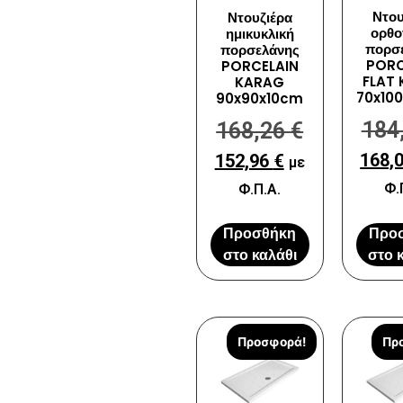
Ντου
Ντουζιέρα
ορθο
ημικυκλική
πορσ
πορσελάνης
PORC
PORCELAIN
FLAT
KARAG
70x10
90x90x10cm
184
168,26
€
168,
152,96
€
με
Φ.
Φ.Π.Α.
Προσθήκη
Προ
στο καλάθι
στο 
Προσφορά!
Πρ