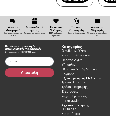
Δωρεάν
Αποστολή 1-3
Εγγύηση
Τεχνική
Ασφαλείς
Μεταφορικά
ημέρες
Ποιότητας
Υποστήριξη
Πληρωμές
Για παραγγελίες άνω
Γρήγορα και με ασφάλεια
100% αυθεντικά
Είμαστε εδώ για σένα
Με κάρτα, αντικαταβολή,
των 80€
προϊόντα
IRIS
Κερδίστε έμπνευση &
Κατηγορίες
αποκλειστικές προσφορές!
Οικοδομικά Υλικά
Εγγραφείτε στο Newsletter μας.
Χρώματα & Βερνίκια
Ηλεκτρολογικά
Υδραυλικά
Πλακάκια & Είδη Μπάνιου
Αποστολή
Εργαλεία
Εξυπηρέτηση Πελατών
Τρόποι Αποστολής
Τρόποι Πληρωμής
Επιστροφές
Συχνές Ερωτήσεις
Επικοινωνία
Σχετικά με εμάς
Η Εταιρεία
Καταστήματα