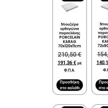
Ντου
Ντουζιέρα
ορθο
ορθογώνια
πορσ
πορσελάνης
PORC
PORCELAIN
KA
KARAG
72x9
70x120x11cm
154
210,50
€
140,
191,36
€
με
Φ.
Φ.Π.Α.
Προσθήκη
Προ
στο καλάθι
στο 