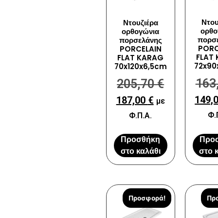
Ντου
Ντουζιέρα
ορθο
ορθογώνια
πορσ
πορσελάνης
PORC
PORCELAIN
FLAT
FLAT KARAG
72x90
70x120x6,5cm
163
205,70
€
149,
187,00
€
με
Φ.
Φ.Π.Α.
Προσθήκη
Προ
στο καλάθι
στο 
Προσφορά!
Πρ