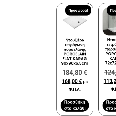
Προσφορά!
Πρ
Ντου
Ντουζιέρα
τετρ
τετράγωνη
πορσ
πορσελάνης
PORC
PORCELAIN
KA
FLAT KARAG
72x7
90x90x6,5cm
124
184,80
€
113,
168,00
€
με
Φ.
Φ.Π.Α.
Προσθήκη
Προ
στο καλάθι
στο 