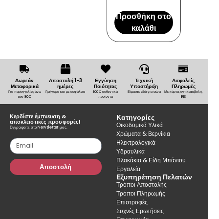
Προσθήκη στο
καλάθι
Δωρεάν
Αποστολή 1-3
Εγγύηση
Τεχνική
Ασφαλείς
Μεταφορικά
ημέρες
Ποιότητας
Υποστήριξη
Πληρωμές
Για παραγγελίες άνω
Γρήγορα και με ασφάλεια
100% αυθεντικά
Είμαστε εδώ για σένα
Με κάρτα, αντικαταβολή,
των 80€
προϊόντα
IRIS
Κερδίστε έμπνευση &
Κατηγορίες
αποκλειστικές προσφορές!
Οικοδομικά Υλικά
Εγγραφείτε στο Newsletter μας.
Χρώματα & Βερνίκια
Ηλεκτρολογικά
Υδραυλικά
Πλακάκια & Είδη Μπάνιου
Αποστολή
Εργαλεία
Εξυπηρέτηση Πελατών
Τρόποι Αποστολής
Τρόποι Πληρωμής
Επιστροφές
Συχνές Ερωτήσεις