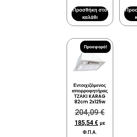
Προσθήκη στο
Προσ
καλάθι
Προσφορά!
Εντοιχιζόμενος
απορροφητήρας
ΤΖΑΚΙ KARAG
82cm 2x125w
204,09
€
185,54
€
με
Φ.Π.Α.