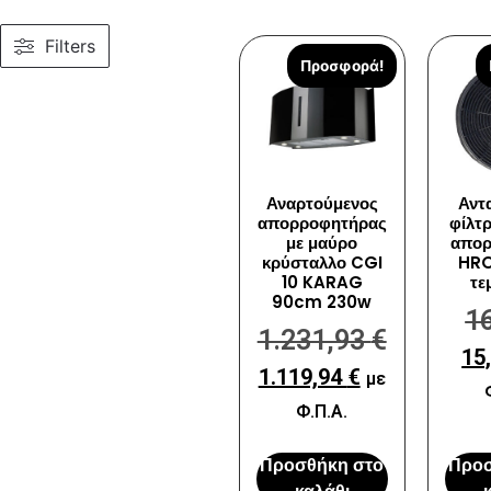
Filters
Προσφορά!
Αναρτούμενος
Αντ
απορροφητήρας
φίλτ
με μαύρο
απορ
κρύσταλλο CGI
HRO
10 KARAG
τε
90cm 230w
1
1.231,93
€
15
1.119,94
€
με
Φ.Π.Α.
Προσθήκη στο
Προσ