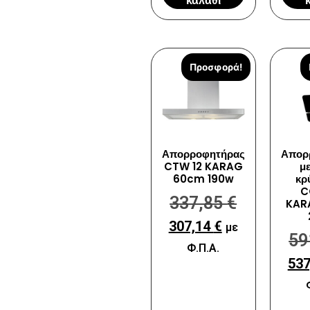
καλάθι
Προσφορά!
Απορροφητήρας
Απορ
CTW 12 KARAG
μ
60cm 190w
κρ
C
337,85
€
KAR
307,14
€
με
59
Φ.Π.Α.
53