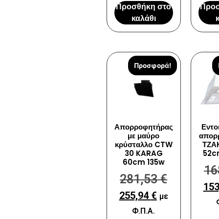
Προσθήκη στο
Προσ
καλάθι
Προσφορά!
Απορροφητήρας
Εντο
με μαύρο
απορ
κρύσταλλο CTW
ΤΖΑ
30 KARAG
52c
60cm 135w
16
281,53
€
15
255,94
€
με
Φ.Π.Α.