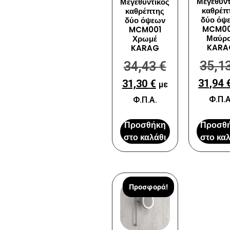
Μεγεθυντ
Μεγεθυντικός
καθρέπ
καθρέπτης
δύο όψ
δύο όψεων
MCM00
MCM001
Μαύρ
Χρωμέ
KARA
KARAG
35,1
34,43
€
31,94
31,30
€
με
Φ.Π.Α
Φ.Π.Α.
Προσθήκη
Προσθ
στο καλάθι
στο καλ
Προσφορά!