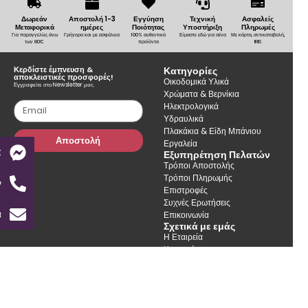
Δωρεάν
Αποστολή 1-3
Εγγύηση
Τεχνική
Ασφαλείς
Μεταφορικά
ημέρες
Ποιότητας
Υποστήριξη
Πληρωμές
Για παραγγελίες άνω
Γρήγορα και με ασφάλεια
100% αυθεντικά
Είμαστε εδώ για σένα
Με κάρτα, αντικαταβολή,
των 80€
προϊόντα
IRIS
Κερδίστε έμπνευση &
Κατηγορίες
αποκλειστικές προσφορές!
Οικοδομικά Υλικά
Εγγραφείτε στο Newsletter μας.
Χρώματα & Βερνίκια
Ηλεκτρολογικά
Υδραυλικά
Πλακάκια & Είδη Μπάνιου
Αποστολή
Εργαλεία
t
Εξυπηρέτηση Πελατών
Τρόποι Αποστολής
Τρόποι Πληρωμής
ν
Επιστροφές
Συχνές Ερωτήσεις
α
Επικοινωνία
Σχετικά με εμάς
Η Εταιρεία
Καταστήματα
Συμβουλές & Ιδέες
Όροι Χρήσης
Πολιτική Απορρήτου