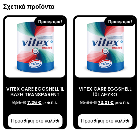
Σχετικά προϊόντα
Προσφορά!
Προσφορά!
VITEX CARE EGGSHELL 1L
VITEX CARE EGGSHELL
ΒΑΣΗ TRANSPARENT
10L ΛΕΥΚΟ
8,35
€
7,26
€
83,96
€
73,01
€
με Φ.Π.Α.
με Φ.Π.Α.
Προσθήκη στο καλάθι
Προσθήκη στο καλάθι