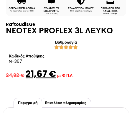
ΔΩΡΕΑΝ ΜΕΤΑΦΟΡΙΚΑ
ΔΥΝΑΤΟΤΗΤΑ
ΑΣΦΑΛΕΙΣ ΠΛΗΡΩΜΕΣ
ΠΑΡΑΛΑΒΗ ΑΠΟ
ΕΠΙΣΤΡΟΦΗΣ
ΚΑΤΑΣΤΗΜΑ
Για παραγγελίες άνω των 80€
100% ασφαλείς συναλλαγές
Έως 14 ημέρες
Δωρεάν Παραλαβή
RaftoudisGR
NEOTEX PROFLEX 3L ΛΕΥΚΟ
Βαθμολογία
Κωδικός Αποθήκης
N-367
21,67
€
24,92
€
με Φ.Π.Α.
Περιγραφή
Επιπλέον πληροφορίες