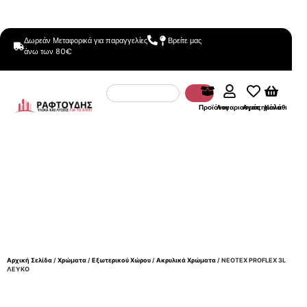
Δωρεάν Μεταφορικά για παραγγελίες
Βρείτε μας
άνω των 80€
Προϊόντα
Λογαριασμός
Αγαπημένα
Καλάθι
Αρχική Σελίδα
/
Χρώματα
/
Εξωτερικού Χώρου
/
Ακρυλικά Χρώματα
/ NEOTEX PROFLEX 3L
ΛΕΥΚΟ