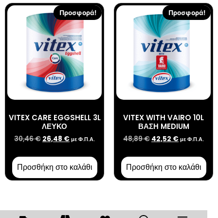
Προσφορά!
Προσφορά!
VITEX CARE EGGSHELL 3L
VITEX WITH VAIRO 10L
ΛΕΥΚΟ
ΒΑΣΗ MEDIUM
30,46
€
26,48
€
48,89
€
42,52
€
με Φ.Π.Α.
με Φ.Π.Α.
Προσθήκη στο καλάθι
Προσθήκη στο καλάθι