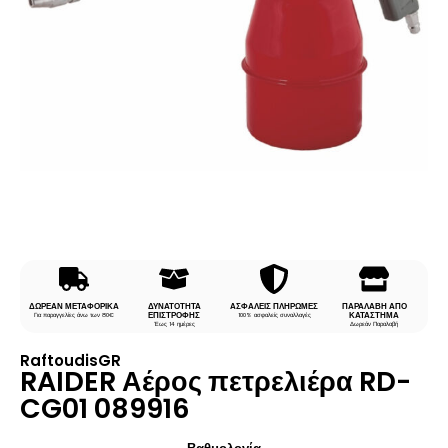
ΔΩΡΕΑΝ ΜΕΤΑΦΟΡΙΚΑ
ΔΥΝΑΤΟΤΗΤΑ
ΑΣΦΑΛΕΙΣ ΠΛΗΡΩΜΕΣ
ΠΑΡΑΛΑΒΗ ΑΠΟ
ΕΠΙΣΤΡΟΦΗΣ
ΚΑΤΑΣΤΗΜΑ
Για παραγγελίες άνω των 80€
100% ασφαλείς συναλλαγές
Έως 14 ημέρες
Δωρεάν Παραλαβή
RaftoudisGR
RAIDER Αέρος πετρελιέρα RD-
CG01 089916