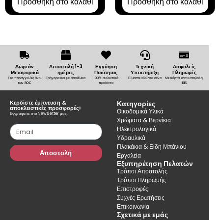
Προσθήκη στο καλάθι
Προσθήκη στο καλάθι
Δωρεάν
Αποστολή 1-3
Εγγύηση
Τεχνική
Ασφαλείς
Μεταφορικά
ημέρες
Ποιότητας
Υποστήριξη
Πληρωμές
Για παραγγελίες άνω
Γρήγορα και με ασφάλεια
100% αυθεντικά
Είμαστε εδώ για σένα
Με κάρτα, αντικαταβολή,
των 80€
προϊόντα
IRIS
Κερδίστε έμπνευση &
Κατηγορίες
αποκλειστικές προσφορές!
Οικοδομικά Υλικά
Εγγραφείτε στο Newsletter μας.
Χρώματα & Βερνίκια
Ηλεκτρολογικά
Υδραυλικά
Πλακάκια & Είδη Μπάνιου
Αποστολή
Εργαλεία
Εξυπηρέτηση Πελατών
Τρόποι Αποστολής
Τρόποι Πληρωμής
Επιστροφές
Συχνές Ερωτήσεις
Επικοινωνία
Σχετικά με εμάς