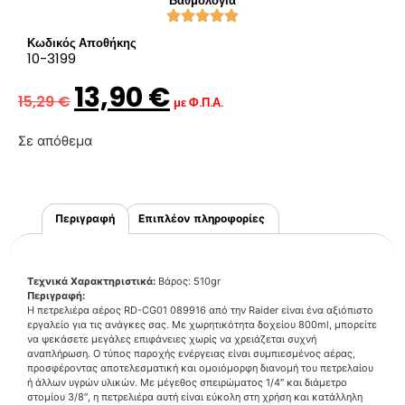
Βαθμολογία
Κωδικός Αποθήκης
10-3199
13,90
€
15,29
€
με Φ.Π.Α.
Σε απόθεμα
Περιγραφή
Επιπλέον πληροφορίες
Τεχνικά Χαρακτηριστικά:
Βάρος: 510gr
Περιγραφή:
Η πετρελιέρα αέρος RD-CG01 089916 από την Raider είναι ένα αξιόπιστο
εργαλείο για τις ανάγκες σας. Με χωρητικότητα δοχείου 800ml, μπορείτε
να ψεκάσετε μεγάλες επιφάνειες χωρίς να χρειάζεται συχνή
αναπλήρωση. Ο τύπος παροχής ενέργειας είναι συμπιεσμένος αέρας,
προσφέροντας αποτελεσματική και ομοιόμορφη διανομή του πετρελαίου
ή άλλων υγρών υλικών. Με μέγεθος σπειρώματος 1/4″ και διάμετρο
στομίου 3/8″, η πετρελιέρα αυτή είναι εύκολη στη χρήση και κατάλληλη