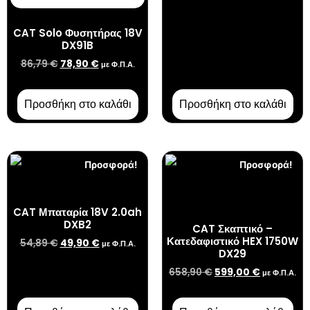
CAT Solo Φυσητήρας 18V
DX91B
86,79
€
78,90
€
με Φ.Π.Α.
Προσθήκη στο καλάθι
Προσθήκη στο καλάθι
Προσφορά!
Προσφορά!
CAT Μπαταρία 18V 2.0ah
DXB2
CAT Σκαπτικό –
Κατεδαφιστικό HEX 1750W
54,89
€
49,90
€
με Φ.Π.Α.
DX29
658,90
€
599,00
€
με Φ.Π.Α.