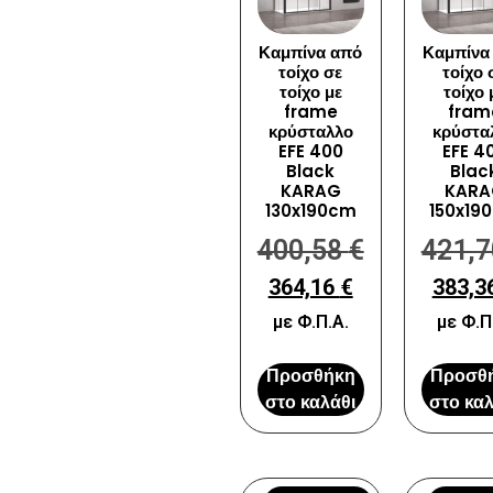
Καμπίνα από
Καμπίνα
τοίχο σε
τοίχο 
τοίχο με
τοίχο 
frame
fram
κρύσταλλο
κρύστα
EFE 400
EFE 4
Black
Blac
KARAG
KARA
130x190cm
150x19
400,58
€
421,
364,16
€
383,3
με Φ.Π.Α.
με Φ.Π
Προσθήκη
Προσθ
στο καλάθι
στο καλ