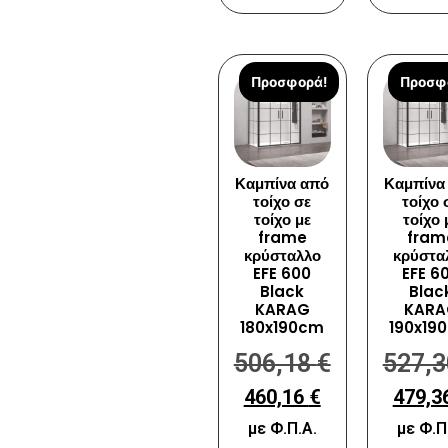
Προσφορά!
Προσφ
Καμπίνα από
Καμπίνα
τοίχο σε
τοίχο 
τοίχο με
τοίχο 
frame
fram
κρύσταλλο
κρύστα
EFE 600
EFE 6
Black
Blac
KARAG
KARA
180x190cm
190x19
506,18
€
527,
460,16
€
479,3
με Φ.Π.Α.
με Φ.Π