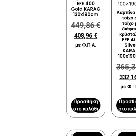
EFE 400
Gold KARAG
Καμπίνα
130x190cm
τοίχο 
τοίχο 
449,86
€
διάφα
κρύστα
408,96
€
EFE 4
Silve
με Φ.Π.Α.
KARA
100x19
365,
332,1
με Φ.Π
Προσθήκη
Προσθ
στο καλάθι
στο καλ