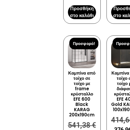
Προσθήκη
Προσθ
στο καλάθι
στο καλ
Προσφορά!
Προσφ
Καμπίνα από
Καμπίνα
τοίχο σε
τοίχο 
τοίχο με
τοίχο 
frame
διάφα
κρύσταλλο
κρύστα
EFE 600
EFE 4
Black
Gold K
KARAG
100x19
200x190cm
414,
541,38
€
376,9