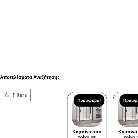
Αποτελέσματα Αναζήτησης
Filters
Προσφορά!
Προσφ
Καμπίνα από
Καμπίνα
τοίχο σε
τοίχο 