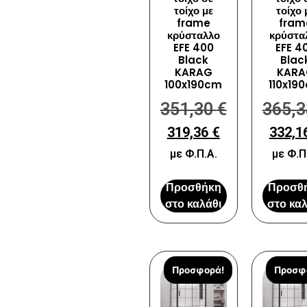
τοίχο με
τοίχο 
frame
fram
κρύσταλλο
κρύστα
EFE 400
EFE 4
Black
Blac
KARAG
KARA
100x190cm
110x19
351,30
€
365,
319,36
€
332,1
με Φ.Π.Α.
με Φ.Π
Προσθήκη
Προσθ
στο καλάθι
στο καλ
Προσφορά!
Προσφ