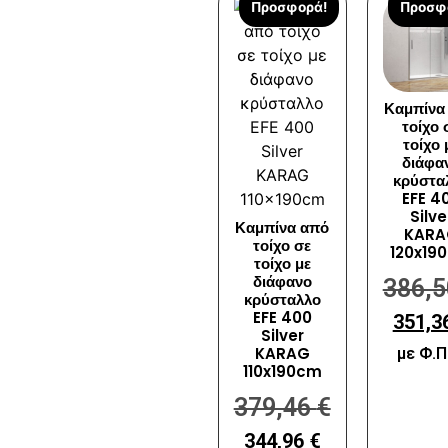
Προσφορά!
Προσφ
Καμπίνα
τοίχο 
τοίχο 
διάφα
κρύστα
EFE 4
Silve
Καμπίνα από
KARA
τοίχο σε
120x19
τοίχο με
διάφανο
386,
κρύσταλλο
EFE 400
351,3
Silver
KARAG
με Φ.Π
110x190cm
379,46
€
344,96
€