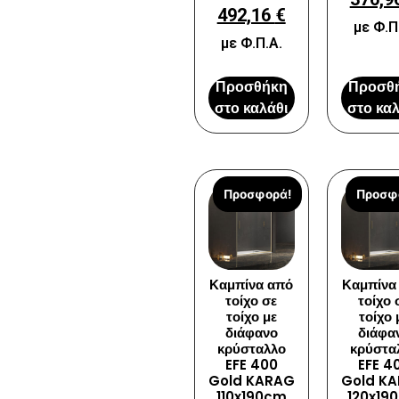
492,16
€
με Φ.Π
με Φ.Π.Α.
Προσθήκη
Προσθ
στο καλάθι
στο καλ
Προσφορά!
Προσφ
Καμπίνα από
Καμπίνα
τοίχο σε
τοίχο 
τοίχο με
τοίχο 
διάφανο
διάφα
κρύσταλλο
κρύστα
EFE 400
EFE 4
Gold KARAG
Gold K
110x190cm
120x19