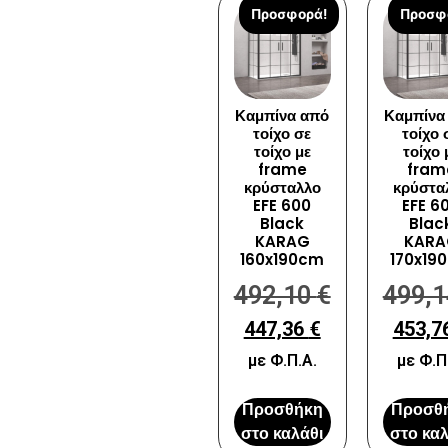
Προσφορά!
Προσφ
Καμπίνα από
Καμπίνα
τοίχο σε
τοίχο 
τοίχο με
τοίχο 
frame
fram
κρύσταλλο
κρύστα
EFE 600
EFE 6
Black
Blac
KARAG
KARA
160x190cm
170x19
492,10
€
499,
447,36
€
453,7
με Φ.Π.Α.
με Φ.Π
Προσθήκη
Προσθ
στο καλάθι
στο καλ