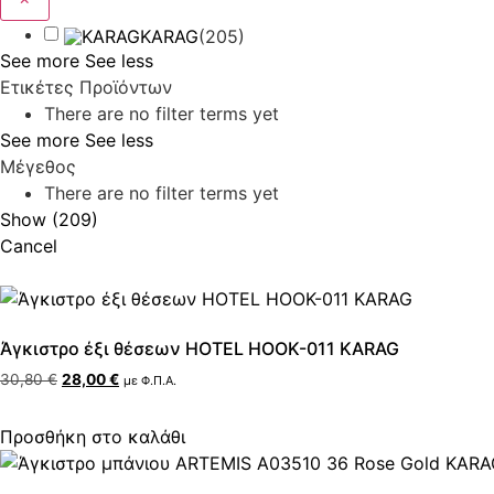
KARAG
(
205
)
See more
See less
Ετικέτες Προϊόντων
There are no filter terms yet
See more
See less
Μέγεθος
There are no filter terms yet
Show
(
209
)
Cancel
Άγκιστρο έξι θέσεων HOTEL HOOK-011 KARAG
30,80
€
28,00
€
με Φ.Π.Α.
Προσθήκη στο καλάθι