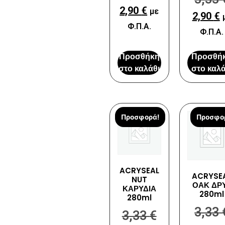
2,90
€
με
2,90
€
Φ.Π.Α.
Φ.Π.Α.
Προσθήκη
Προσθή
στο καλάθι
στο καλά
Προσφορά!
Προσφο
ACRYSEAL
ACRYSE
NUT
ΟΑΚ ΔΡ
ΚΑΡΥΔΙΑ
280ml
280ml
3,33
3,33
€