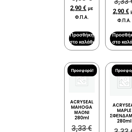
3,33
2,90
€
με
2,90
€
Φ.Π.Α.
Φ.Π.Α.
Προσθήκη
Προσθή
στο καλάθι
στο καλά
Προσφορά!
Προσφο
ACRYSEAL
ACRYSE
MAHOGA
MAPLE
ΜΑΟΝΙ
ΣΦΕΝΔΑ
280ml
280ml
3,33
€
3,33