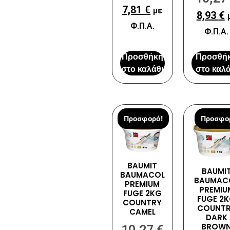
7,81
€
με
8,93
€
Φ.Π.Α.
Φ.Π.Α.
Προσθήκη
Προσθή
στο καλάθι
στο καλά
Προσφορά!
Προσφο
BAUMIT
BAUMI
BAUMACOL
BAUMAC
PREMIUM
PREMIU
FUGE 2KG
FUGE 2
COUNTRY
COUNT
CAMEL
DARK
BROW