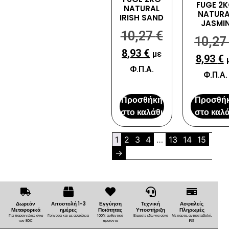
FUGE 2
NATURAL
NATURA
IRISH SAND
JASMI
10,27
€
10,2
8,93
€
με
8,93
€
Φ.Π.Α.
Φ.Π.Α.
Προσθήκη
Προσθή
στο καλάθι
στο καλά
1
2
3
4
…
13
14
15
→
Δωρεάν
Αποστολή 1-3
Εγγύηση
Τεχνική
Ασφαλείς
Μεταφορικά
ημέρες
Ποιότητας
Υποστήριξη
Πληρωμές
Για παραγγελίες άνω
Γρήγορα και με ασφάλεια
100% αυθεντικά
Είμαστε εδώ για σένα
Με κάρτα, αντικαταβολή,
των 80€
προϊόντα
IRIS