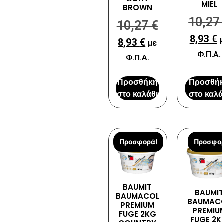
MIEL
BROWN
10,2
10,27
€
8,93
€
8,93
€
με
Φ.Π.Α.
Φ.Π.Α.
Προσθήκη
Προσθή
στο καλάθι
στο καλά
Προσφορά!
Προσφο
BAUMIT
BAUMI
BAUMACOL
BAUMAC
PREMIUM
PREMIU
FUGE 2KG
FUGE 2