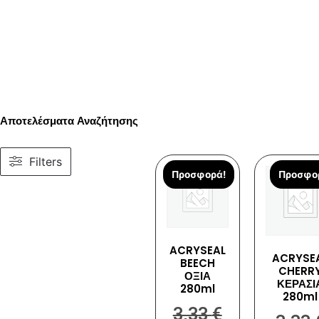
Αποτελέσματα Αναζήτησης
Filters
Προσφορά!
Προσφο
ACRYSEAL
ACRYSE
BEECH
CHERR
ΟΞΙΑ
ΚΕΡΑΣΙ
280ml
280ml
3,33
€