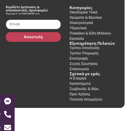
Κερδίστε έμπνευση &
Κατηγορίες
αποκλειστικές προσφορές!
Οικοδομικά Υλικά
Εγγραφείτε στο Newsletter μας.
Χρώματα & Βερνίκια
Ηλεκτρολογικά
Υδραυλικά
Πλακάκια & Είδη Μπάνιου
Αποστολή
Εργαλεία
Εξυπηρέτηση Πελατών
Τρόποι Αποστολής
Τρόποι Πληρωμής
Επιστροφές
Συχνές Ερωτήσεις
Επικοινωνία
Σχετικά με εμάς
Η Εταιρεία
Καταστήματα
Συμβουλές & Ιδέες
Όροι Χρήσης
Πολιτική Απορρήτου
t
ν
α