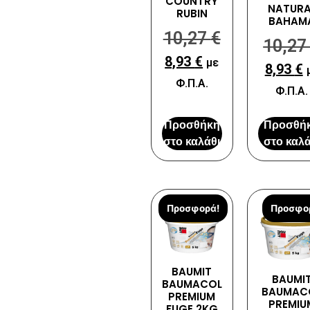
COUNTRY
NATURA
RUBIN
BAHAM
10,27
€
10,2
8,93
€
με
8,93
€
Φ.Π.Α.
Φ.Π.Α.
Προσθήκη
Προσθή
στο καλάθι
στο καλά
Προσφορά!
Προσφο
BAUMIT
BAUMI
BAUMACOL
BAUMAC
PREMIUM
PREMIU
FUGE 2KG