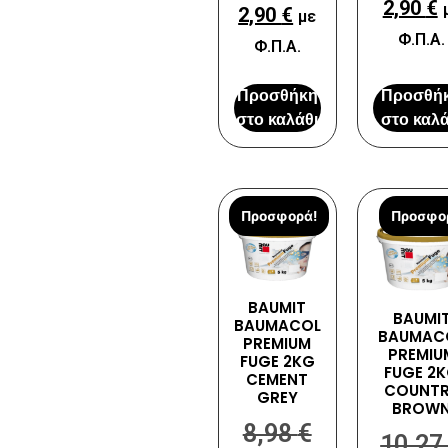
2,90
€
2,90
€
με
Φ.Π.Α.
Φ.Π.Α.
Προσθήκη
Προσθή
στο καλάθι
στο καλά
Προσφορά!
Προσφο
BAUMIT
BAUMI
BAUMACOL
BAUMAC
PREMIUM
PREMIU
FUGE 2KG
FUGE 2
CEMENT
COUNT
GREY
BROW
8,98
€
10,2