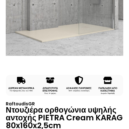
ΔΩΡΕΑΝ ΜΕΤΑΦΟΡΙΚΑ
ΔΥΝΑΤΟΤΗΤΑ
ΑΣΦΑΛΕΙΣ ΠΛΗΡΩΜΕΣ
ΠΑΡΑΛΑΒΗ ΑΠΟ
ΕΠΙΣΤΡΟΦΗΣ
ΚΑΤΑΣΤΗΜΑ
Για παραγγελίες άνω των 80€
100% ασφαλείς συναλλαγές
Έως 14 ημέρες
Δωρεάν Παραλαβή
RaftoudisGR
Ντουζιέρα ορθογώνια υψηλής
αντοχής PIETRA Cream KARAG
80x160x2,5cm