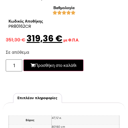
Βαθμολογία
Κωδικός Αποθήκης
PR80162CR
319,36
€
351,30
€
με Φ.Π.Α.
Σε απόθεμα
Προσθήκη στο καλάθι
Επιπλέον πληροφορίες
47,12 κ.
Βάρος
80160 cm