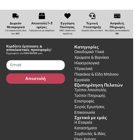
Δωρεάν
Αποστολή 1-3
Εγγύηση
Τεχνική
Ασφαλείς
Μεταφορικά
ημέρες
Ποιότητας
Υποστήριξη
Πληρωμές
Για παραγγελίες άνω
Γρήγορα και με ασφάλεια
100% αυθεντικά
Είμαστε εδώ για σένα
Με κάρτα, αντικαταβολή,
των 80€
προϊόντα
IRIS
Κερδίστε έμπνευση &
Κατηγορίες
αποκλειστικές προσφορές!
Οικοδομικά Υλικά
Εγγραφείτε στο Newsletter μας.
Χρώματα & Βερνίκια
Ηλεκτρολογικά
Υδραυλικά
Πλακάκια & Είδη Μπάνιου
Αποστολή
Εργαλεία
Εξυπηρέτηση Πελατών
Τρόποι Αποστολής
Τρόποι Πληρωμής
Επιστροφές
Συχνές Ερωτήσεις
Επικοινωνία
Σχετικά με εμάς
Η Εταιρεία
Καταστήματα
Συμβουλές & Ιδέες
Όροι Χρήσης