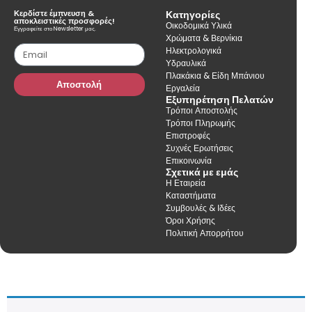
Κερδίστε έμπνευση &
Κατηγορίες
αποκλειστικές προσφορές!
Οικοδομικά Υλικά
Εγγραφείτε στο Newsletter μας.
Χρώματα & Βερνίκια
Ηλεκτρολογικά
Υδραυλικά
Πλακάκια & Είδη Μπάνιου
Αποστολή
Εργαλεία
Εξυπηρέτηση Πελατών
Τρόποι Αποστολής
Τρόποι Πληρωμής
Επιστροφές
Συχνές Ερωτήσεις
Επικοινωνία
Σχετικά με εμάς
Η Εταιρεία
Καταστήματα
Συμβουλές & Ιδέες
Όροι Χρήσης
Πολιτική Απορρήτου