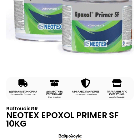
ΔΩΡΕΑΝ ΜΕΤΑΦΟΡΙΚΑ
ΔΥΝΑΤΟΤΗΤΑ
ΑΣΦΑΛΕΙΣ ΠΛΗΡΩΜΕΣ
ΠΑΡΑΛΑΒΗ ΑΠΟ
ΕΠΙΣΤΡΟΦΗΣ
ΚΑΤΑΣΤΗΜΑ
Για παραγγελίες άνω των 80€
100% ασφαλείς συναλλαγές
Έως 14 ημέρες
Δωρεάν Παραλαβή
RaftoudisGR
NEOTEX EPOXOL PRIMER SF
10KG
Βαθμολογία