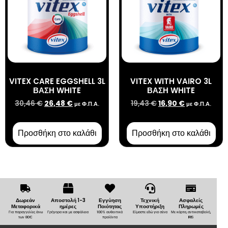
VITEX CARE EGGSHELL 3L
VITEX WITH VAIRO 3L
ΒΑΣΗ WHITE
ΒΑΣΗ WHITE
30,46
€
26,48
€
19,43
€
16,90
€
με Φ.Π.Α.
με Φ.Π.Α.
Προσθήκη στο καλάθι
Προσθήκη στο καλάθι
Δωρεάν
Αποστολή 1-3
Εγγύηση
Τεχνική
Ασφαλείς
Μεταφορικά
ημέρες
Ποιότητας
Υποστήριξη
Πληρωμές
Για παραγγελίες άνω
Γρήγορα και με ασφάλεια
100% αυθεντικά
Είμαστε εδώ για σένα
Με κάρτα, αντικαταβολή,
των 80€
προϊόντα
IRIS