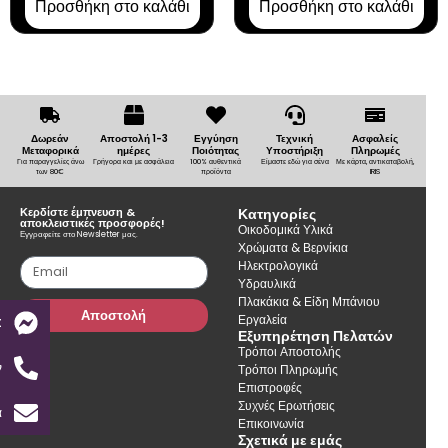
Προσθήκη στο καλάθι
Προσθήκη στο καλάθι
Δωρεάν
Αποστολή 1-3
Εγγύηση
Τεχνική
Ασφαλείς
Μεταφορικά
ημέρες
Ποιότητας
Υποστήριξη
Πληρωμές
Για παραγγελίες άνω
Γρήγορα και με ασφάλεια
100% αυθεντικά
Είμαστε εδώ για σένα
Με κάρτα, αντικαταβολή,
των 80€
προϊόντα
IRIS
Κερδίστε έμπνευση &
Κατηγορίες
αποκλειστικές προσφορές!
Οικοδομικά Υλικά
Εγγραφείτε στο Newsletter μας.
Χρώματα & Βερνίκια
Ηλεκτρολογικά
Υδραυλικά
Πλακάκια & Είδη Μπάνιου
Αποστολή
Εργαλεία
t
Εξυπηρέτηση Πελατών
Τρόποι Αποστολής
ν
Τρόποι Πληρωμής
Επιστροφές
Συχνές Ερωτήσεις
α
Επικοινωνία
Σχετικά με εμάς