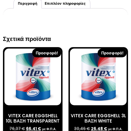
Περιγραφή
Επιπλέον πληροφορίες
Σχετικά προϊόντα
Προσφορά!
Προσφορά!
VITEX CARE EGGSHELL
VITEX CARE EGGSHELL 3L
10L ΒΑΣΗ TRANSPARENT
ΒΑΣΗ WHITE
76,37
€
66,41
€
30,46
€
26,48
€
με Φ.Π.Α.
με Φ.Π.Α.