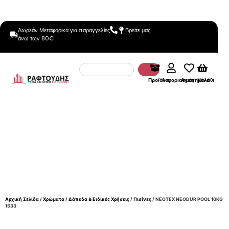
Δωρεάν Μεταφορικά για παραγγελίες
Βρείτε μας
άνω των 80€
Προϊόντα
Λογαριασμός
Αγαπημένα
Καλάθι
Αρχική Σελίδα
/
Χρώματα
/
Δάπεδα & Ειδικές Χρήσεις
/
Πισίνες
/ NEOTEX NEODUR POOL 10KG
1533