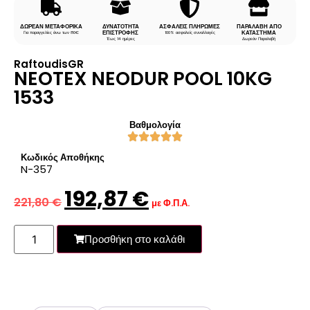
ΔΩΡΕΑΝ ΜΕΤΑΦΟΡΙΚΑ
ΔΥΝΑΤΟΤΗΤΑ
ΑΣΦΑΛΕΙΣ ΠΛΗΡΩΜΕΣ
ΠΑΡΑΛΑΒΗ ΑΠΟ
ΕΠΙΣΤΡΟΦΗΣ
ΚΑΤΑΣΤΗΜΑ
Για παραγγελίες άνω των 80€
100% ασφαλείς συναλλαγές
Έως 14 ημέρες
Δωρεάν Παραλαβή
RaftoudisGR
NEOTEX NEODUR POOL 10KG
1533
Βαθμολογία
Κωδικός Αποθήκης
N-357
192,87
€
221,80
€
με Φ.Π.Α.
Προσθήκη στο καλάθι