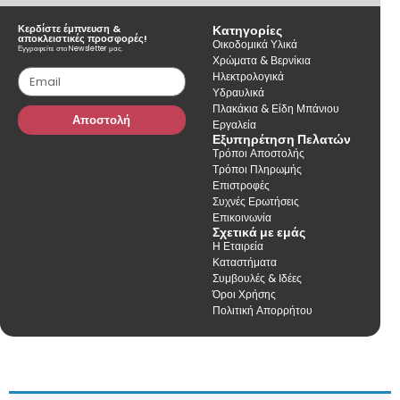
Κερδίστε έμπνευση &
Κατηγορίες
αποκλειστικές προσφορές!
Οικοδομικά Υλικά
Εγγραφείτε στο Newsletter μας.
Χρώματα & Βερνίκια
Ηλεκτρολογικά
Υδραυλικά
Πλακάκια & Είδη Μπάνιου
Αποστολή
Εργαλεία
Εξυπηρέτηση Πελατών
Τρόποι Αποστολής
Τρόποι Πληρωμής
Επιστροφές
Συχνές Ερωτήσεις
Επικοινωνία
Σχετικά με εμάς
Η Εταιρεία
Καταστήματα
Συμβουλές & Ιδέες
Όροι Χρήσης
Πολιτική Απορρήτου