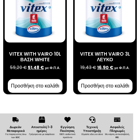
VITEX WITH VAIRO 10L
VITEX WITH VAIRO 3L
ΒΑΣΗ WHITE
ΛΕΥΚΟ
59,20
€
51,48
€
19,43
€
16,90
€
με Φ.Π.Α.
με Φ.Π.Α.
Προσθήκη στο καλάθι
Προσθήκη στο καλάθι
Δωρεάν
Αποστολή 1-3
Εγγύηση
Τεχνική
Ασφαλείς
Μεταφορικά
ημέρες
Ποιότητας
Υποστήριξη
Πληρωμές
Για παραγγελίες άνω
Γρήγορα και με ασφάλεια
100% αυθεντικά
Είμαστε εδώ για σένα
Με κάρτα, αντικαταβολή,
των 80€
προϊόντα
IRIS