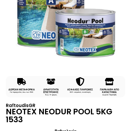
ΔΩΡΕΑΝ ΜΕΤΑΦΟΡΙΚΑ
ΔΥΝΑΤΟΤΗΤΑ
ΑΣΦΑΛΕΙΣ ΠΛΗΡΩΜΕΣ
ΠΑΡΑΛΑΒΗ ΑΠΟ
ΕΠΙΣΤΡΟΦΗΣ
ΚΑΤΑΣΤΗΜΑ
Για παραγγελίες άνω των 80€
100% ασφαλείς συναλλαγές
Έως 14 ημέρες
Δωρεάν Παραλαβή
RaftoudisGR
NEOTEX NEODUR POOL 5KG
1533