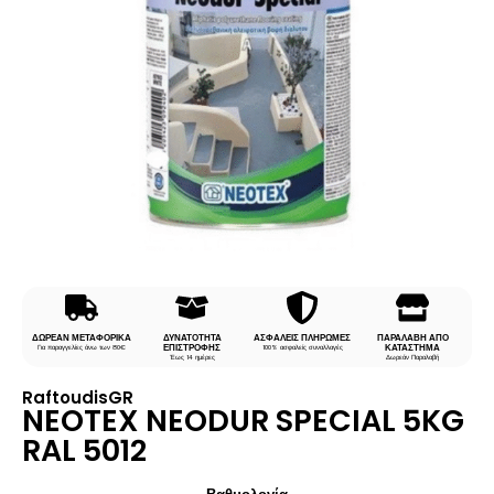
ΔΩΡΕΑΝ ΜΕΤΑΦΟΡΙΚΑ
ΔΥΝΑΤΟΤΗΤΑ
ΑΣΦΑΛΕΙΣ ΠΛΗΡΩΜΕΣ
ΠΑΡΑΛΑΒΗ ΑΠΟ
ΕΠΙΣΤΡΟΦΗΣ
ΚΑΤΑΣΤΗΜΑ
Για παραγγελίες άνω των 80€
100% ασφαλείς συναλλαγές
Έως 14 ημέρες
Δωρεάν Παραλαβή
RaftoudisGR
NEOTEX NEODUR SPECIAL 5KG
RAL 5012