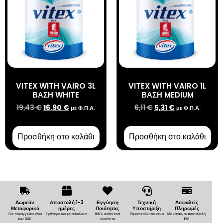
VITEX WITH VAIRO 3L
VITEX WITH VAIRO 1L
ΒΑΣΗ WHITE
ΒΑΣΗ MEDIUM
19,43
€
16,90
€
6,11
€
5,31
€
με Φ.Π.Α.
με Φ.Π.Α.
Προσθήκη στο καλάθι
Προσθήκη στο καλάθι
Δωρεάν
Αποστολή 1-3
Εγγύηση
Τεχνική
Ασφαλείς
Μεταφορικά
ημέρες
Ποιότητας
Υποστήριξη
Πληρωμές
Για παραγγελίες άνω
Γρήγορα και με ασφάλεια
100% αυθεντικά
Είμαστε εδώ για σένα
Με κάρτα, αντικαταβολή,
των 80€
προϊόντα
IRIS