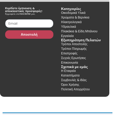
Κερδίστε έμπνευση &
Κατηγορίες
αποκλειστικές προσφορές!
Οικοδομικά Υλικά
Εγγραφείτε στο Newsletter μας.
Χρώματα & Βερνίκια
Ηλεκτρολογικά
Υδραυλικά
Πλακάκια & Είδη Μπάνιου
Αποστολή
Εργαλεία
Εξυπηρέτηση Πελατών
Τρόποι Αποστολής
Τρόποι Πληρωμής
Επιστροφές
Συχνές Ερωτήσεις
Επικοινωνία
Σχετικά με εμάς
Η Εταιρεία
Καταστήματα
Συμβουλές & Ιδέες
Όροι Χρήσης
Πολιτική Απορρήτου