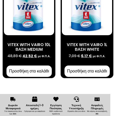
VITEX WITH VAIRO 10L
VITEX WITH VAIRO 1L
ΒΑΣΗ MEDIUM
ΒΑΣΗ WHITE
48,89
€
42,52
€
7,09
€
6,17
€
με Φ.Π.Α.
με Φ.Π.Α.
Προσθήκη στο καλάθι
Προσθήκη στο καλάθι
Δωρεάν
Αποστολή 1-3
Εγγύηση
Τεχνική
Ασφαλείς
Μεταφορικά
ημέρες
Ποιότητας
Υποστήριξη
Πληρωμές
Για παραγγελίες άνω
Γρήγορα και με ασφάλεια
100% αυθεντικά
Είμαστε εδώ για σένα
Με κάρτα, αντικαταβολή,
των 80€
προϊόντα
IRIS