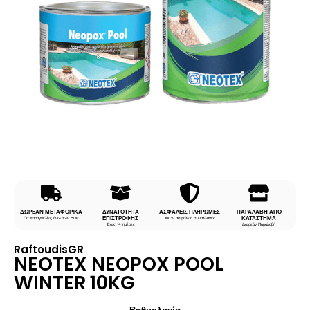
ΔΩΡΕΑΝ ΜΕΤΑΦΟΡΙΚΑ
ΔΥΝΑΤΟΤΗΤΑ
ΑΣΦΑΛΕΙΣ ΠΛΗΡΩΜΕΣ
ΠΑΡΑΛΑΒΗ ΑΠΟ
ΕΠΙΣΤΡΟΦΗΣ
ΚΑΤΑΣΤΗΜΑ
Για παραγγελίες άνω των 80€
100% ασφαλείς συναλλαγές
Έως 14 ημέρες
Δωρεάν Παραλαβή
RaftoudisGR
NEOTEX NEOPOX POOL
WINTER 10KG