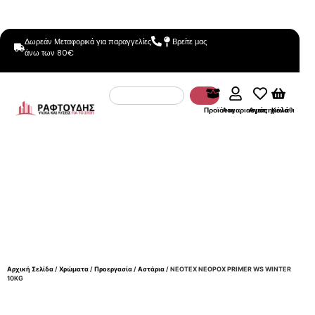
Δωρεάν Μεταφορικά για παραγγελίες
Βρείτε μας
άνω των 80€
Προϊόντα
Λογαριασμός
Αγαπημένα
Καλάθι
Αρχική Σελίδα
/
Χρώματα
/
Προεργασία
/
Αστάρια
/ NEOTEX NEOPOX PRIMER WS WINTER
10KG