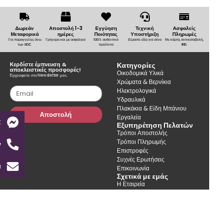
Δωρεάν
Αποστολή 1-3
Εγγύηση
Τεχνική
Ασφαλείς
Μεταφορικά
ημέρες
Ποιότητας
Υποστήριξη
Πληρωμές
Για παραγγελίες άνω
Γρήγορα και με ασφάλεια
100% αυθεντικά
Είμαστε εδώ για σένα
Με κάρτα, αντικαταβολή,
των 80€
προϊόντα
IRIS
Κερδίστε έμπνευση &
Κατηγορίες
αποκλειστικές προσφορές!
Οικοδομικά Υλικά
Εγγραφείτε στο Newsletter μας.
Χρώματα & Βερνίκια
Ηλεκτρολογικά
Υδραυλικά
Πλακάκια & Είδη Μπάνιου
Αποστολή
Εργαλεία
t
Εξυπηρέτηση Πελατών
Τρόποι Αποστολής
Τρόποι Πληρωμής
ν
Επιστροφές
Συχνές Ερωτήσεις
α
Επικοινωνία
Σχετικά με εμάς
Η Εταιρεία
Καταστήματα
Συμβουλές & Ιδέες
Όροι Χρήσης
Πολιτική Απορρήτου