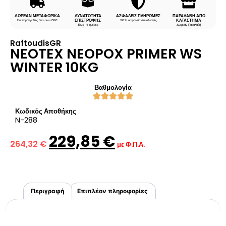
ΔΩΡΕΑΝ ΜΕΤΑΦΟΡΙΚΑ
ΔΥΝΑΤΟΤΗΤΑ
ΑΣΦΑΛΕΙΣ ΠΛΗΡΩΜΕΣ
ΠΑΡΑΛΑΒΗ ΑΠΟ
ΕΠΙΣΤΡΟΦΗΣ
ΚΑΤΑΣΤΗΜΑ
Για παραγγελίες άνω των 80€
100% ασφαλείς συναλλαγές
Έως 14 ημέρες
Δωρεάν Παραλαβή
RaftoudisGR
NEOTEX NEOPOX PRIMER WS
WINTER 10KG
Βαθμολογία
Κωδικός Αποθήκης
N-288
229,85
€
264,32
€
με Φ.Π.Α.
Περιγραφή
Επιπλέον πληροφορίες