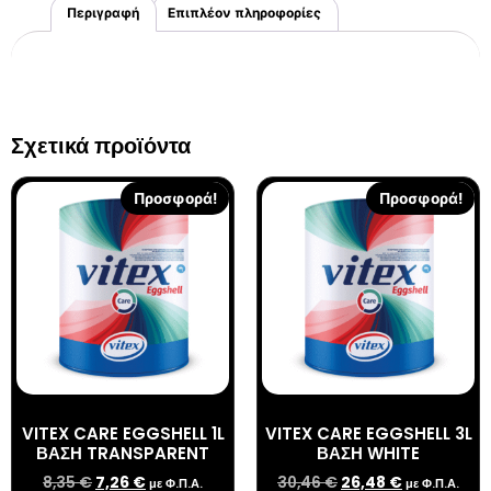
Περιγραφή
Επιπλέον πληροφορίες
Σχετικά προϊόντα
Προσφορά!
Προσφορά!
VITEX CARE EGGSHELL 1L
VITEX CARE EGGSHELL 3L
ΒΑΣΗ TRANSPARENT
ΒΑΣΗ WHITE
8,35
€
7,26
€
30,46
€
26,48
€
με Φ.Π.Α.
με Φ.Π.Α.