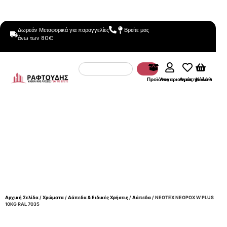
Δωρεάν Μεταφορικά για παραγγελίες
Βρείτε μας
άνω των 80€
Προϊόντα
Λογαριασμός
Αγαπημένα
Καλάθι
Αρχική Σελίδα
/
Χρώματα
/
Δάπεδα & Ειδικές Χρήσεις
/
Δάπεδα
/ NEOTEX NEOPOX W PLUS
10KG RAL 7035