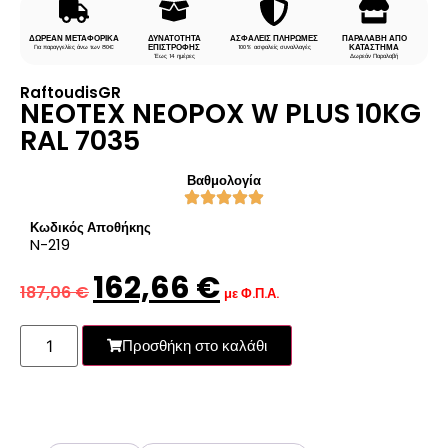
ΔΩΡΕΑΝ ΜΕΤΑΦΟΡΙΚΑ
ΔΥΝΑΤΟΤΗΤΑ
ΑΣΦΑΛΕΙΣ ΠΛΗΡΩΜΕΣ
ΠΑΡΑΛΑΒΗ ΑΠΟ
ΕΠΙΣΤΡΟΦΗΣ
ΚΑΤΑΣΤΗΜΑ
Για παραγγελίες άνω των 80€
100% ασφαλείς συναλλαγές
Έως 14 ημέρες
Δωρεάν Παραλαβή
RaftoudisGR
NEOTEX NEOPOX W PLUS 10KG
RAL 7035
Βαθμολογία
Κωδικός Αποθήκης
N-219
162,66
€
187,06
€
με Φ.Π.Α.
Προσθήκη στο καλάθι