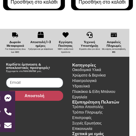
Προσθήκη στο καλάθι
Προσθήκη στο καλάθι
Δωρεάν
Αποστολή 1-3
Εγγύηση
Τεχνική
Ασφαλείς
Μεταφορικά
ημέρες
Ποιότητας
Υποστήριξη
Πληρωμές
Για παραγγελίες άνω
Γρήγορα και με ασφάλεια
100% αυθεντικά
Είμαστε εδώ για σένα
Με κάρτα, αντικαταβολή,
των 80€
προϊόντα
IRIS
Κερδίστε έμπνευση &
Κατηγορίες
αποκλειστικές προσφορές!
Οικοδομικά Υλικά
Εγγραφείτε στο Newsletter μας.
Χρώματα & Βερνίκια
Ηλεκτρολογικά
Υδραυλικά
Πλακάκια & Είδη Μπάνιου
Αποστολή
Εργαλεία
t
Εξυπηρέτηση Πελατών
Τρόποι Αποστολής
ν
Τρόποι Πληρωμής
Επιστροφές
Συχνές Ερωτήσεις
α
Επικοινωνία
Σχετικά με εμάς