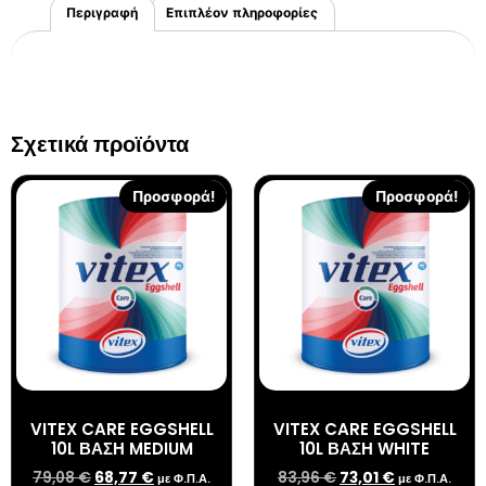
Περιγραφή
Επιπλέον πληροφορίες
Σχετικά προϊόντα
Προσφορά!
Προσφορά!
VITEX CARE EGGSHELL
VITEX CARE EGGSHELL
10L ΒΑΣΗ MEDIUM
10L ΒΑΣΗ WHITE
79,08
€
68,77
€
83,96
€
73,01
€
με Φ.Π.Α.
με Φ.Π.Α.