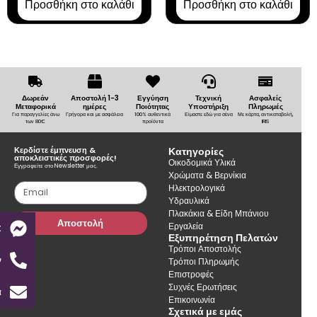
Προσθήκη στο καλάθι
Προσθήκη στο καλάθι
Δωρεάν
Αποστολή 1-3
Εγγύηση
Τεχνική
Ασφαλείς
Μεταφορικά
ημέρες
Ποιότητας
Υποστήριξη
Πληρωμές
Για παραγγελίες άνω
Γρήγορα και με ασφάλεια
100% αυθεντικά
Είμαστε εδώ για σένα
Με κάρτα, αντικαταβολή,
των 80€
προϊόντα
IRIS
Κερδίστε έμπνευση &
Κατηγορίες
αποκλειστικές προσφορές!
Οικοδομικά Υλικά
Εγγραφείτε στο Newsletter μας.
Χρώματα & Βερνίκια
Ηλεκτρολογικά
Υδραυλικά
Πλακάκια & Είδη Μπάνιου
Αποστολή
Εργαλεία
t
Εξυπηρέτηση Πελατών
Τρόποι Αποστολής
ν
Τρόποι Πληρωμής
Επιστροφές
Συχνές Ερωτήσεις
α
Επικοινωνία
Σχετικά με εμάς