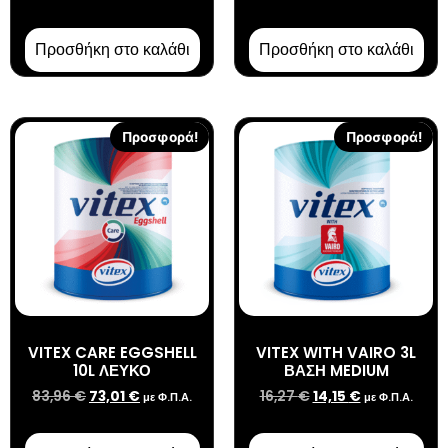
Προσθήκη στο καλάθι
Προσθήκη στο καλάθι
Προσφορά!
Προσφορά!
VITEX CARE EGGSHELL
VITEX WITH VAIRO 3L
10L ΛΕΥΚΟ
ΒΑΣΗ MEDIUM
83,96
€
73,01
€
16,27
€
14,15
€
με Φ.Π.Α.
με Φ.Π.Α.