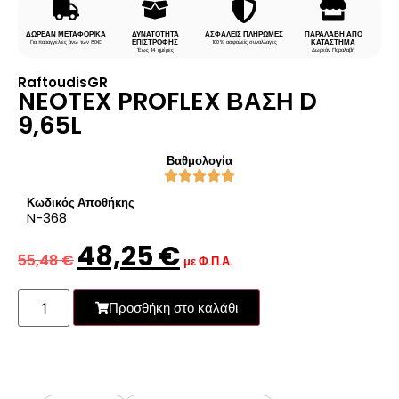
ΔΩΡΕΑΝ ΜΕΤΑΦΟΡΙΚΑ
ΔΥΝΑΤΟΤΗΤΑ
ΑΣΦΑΛΕΙΣ ΠΛΗΡΩΜΕΣ
ΠΑΡΑΛΑΒΗ ΑΠΟ
ΕΠΙΣΤΡΟΦΗΣ
ΚΑΤΑΣΤΗΜΑ
Για παραγγελίες άνω των 80€
100% ασφαλείς συναλλαγές
Έως 14 ημέρες
Δωρεάν Παραλαβή
RaftoudisGR
NEOTEX PROFLEX ΒΑΣΗ D
9,65L
Βαθμολογία
Κωδικός Αποθήκης
N-368
48,25
€
55,48
€
με Φ.Π.Α.
Προσθήκη στο καλάθι