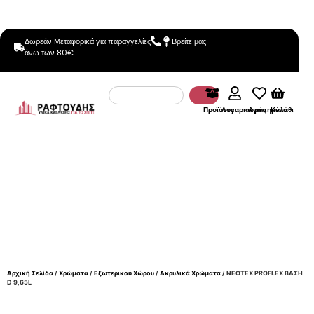
Δωρεάν Μεταφορικά για παραγγελίες
Βρείτε μας
άνω των 80€
Προϊόντα
Λογαριασμός
Αγαπημένα
Καλάθι
Αρχική Σελίδα
/
Χρώματα
/
Εξωτερικού Χώρου
/
Ακρυλικά Χρώματα
/ NEOTEX PROFLEX ΒΑΣΗ
D 9,65L