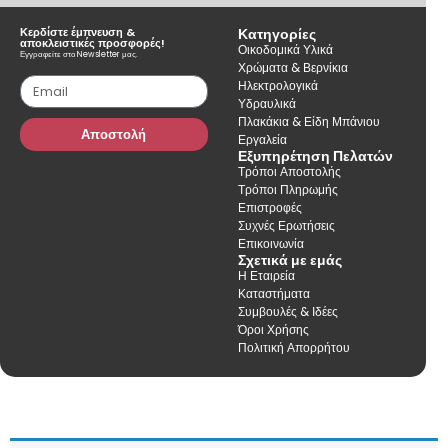
Κερδίστε έμπνευση &
Κατηγορίες
αποκλειστικές προσφορές!
Οικοδομικά Υλικά
Εγγραφείτε στο Newsletter μας.
Χρώματα & Βερνίκια
Ηλεκτρολογικά
Υδραυλικά
Πλακάκια & Είδη Μπάνιου
Αποστολή
Εργαλεία
Εξυπηρέτηση Πελατών
Τρόποι Αποστολής
Τρόποι Πληρωμής
Επιστροφές
Συχνές Ερωτήσεις
Επικοινωνία
Σχετικά με εμάς
Η Εταιρεία
Καταστήματα
Συμβουλές & Ιδέες
Όροι Χρήσης
Πολιτική Απορρήτου