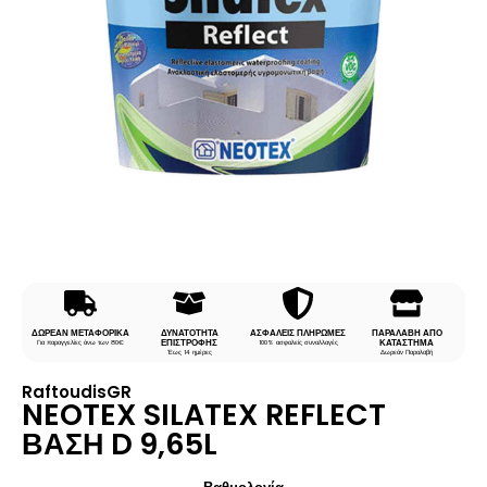
ΔΩΡΕΑΝ ΜΕΤΑΦΟΡΙΚΑ
ΔΥΝΑΤΟΤΗΤΑ
ΑΣΦΑΛΕΙΣ ΠΛΗΡΩΜΕΣ
ΠΑΡΑΛΑΒΗ ΑΠΟ
ΕΠΙΣΤΡΟΦΗΣ
ΚΑΤΑΣΤΗΜΑ
Για παραγγελίες άνω των 80€
100% ασφαλείς συναλλαγές
Έως 14 ημέρες
Δωρεάν Παραλαβή
RaftoudisGR
NEOTEX SILATEX REFLECT
ΒΑΣΗ D 9,65L