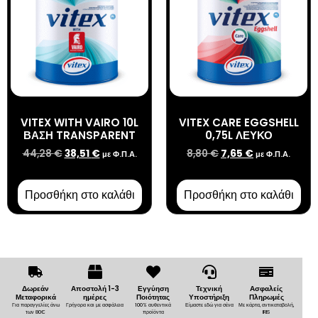
VITEX WITH VAIRO 10L
VITEX CARE EGGSHELL
ΒΑΣΗ TRANSPARENT
0,75L ΛΕΥΚΟ
44,28
€
38,51
€
8,80
€
7,65
€
με Φ.Π.Α.
με Φ.Π.Α.
Προσθήκη στο καλάθι
Προσθήκη στο καλάθι
Δωρεάν
Αποστολή 1-3
Εγγύηση
Τεχνική
Ασφαλείς
Μεταφορικά
ημέρες
Ποιότητας
Υποστήριξη
Πληρωμές
Για παραγγελίες άνω
Γρήγορα και με ασφάλεια
100% αυθεντικά
Είμαστε εδώ για σένα
Με κάρτα, αντικαταβολή,
των 80€
προϊόντα
IRIS