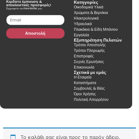
Κερδίστε έμπνευση &
Κατηγορίες
αποκλειστικές προσφορές!
Οικοδομικά Υλικά
Εγγραφείτε στο Newsletter μας.
Χρώματα & Βερνίκια
Ηλεκτρολογικά
Υδραυλικά
Πλακάκια & Είδη Μπάνιου
Αποστολή
Εργαλεία
Εξυπηρέτηση Πελατών
Τρόποι Αποστολής
Τρόποι Πληρωμής
Επιστροφές
Συχνές Ερωτήσεις
Επικοινωνία
Σχετικά με εμάς
Η Εταιρεία
Καταστήματα
Συμβουλές & Ιδέες
Όροι Χρήσης
Πολιτική Απορρήτου
Το καλάθι σας είναι προς το παρόν άδειο.