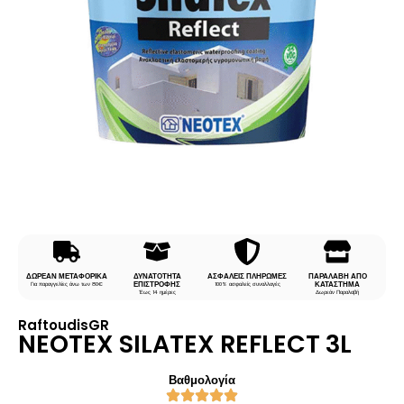
ΔΩΡΕΑΝ ΜΕΤΑΦΟΡΙΚΑ
ΔΥΝΑΤΟΤΗΤΑ
ΑΣΦΑΛΕΙΣ ΠΛΗΡΩΜΕΣ
ΠΑΡΑΛΑΒΗ ΑΠΟ
ΕΠΙΣΤΡΟΦΗΣ
ΚΑΤΑΣΤΗΜΑ
Για παραγγελίες άνω των 80€
100% ασφαλείς συναλλαγές
Έως 14 ημέρες
Δωρεάν Παραλαβή
RaftoudisGR
NEOTEX SILATEX REFLECT 3L
Βαθμολογία