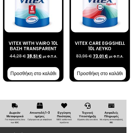
VITEX WITH VAIRO 10L
VITEX CARE EGGSHELL
ΒΑΣΗ TRANSPARENT
10L ΛΕΥΚΟ
44,28
€
38,51
€
83,96
€
73,01
€
με Φ.Π.Α.
με Φ.Π.Α.
Προσθήκη στο καλάθι
Προσθήκη στο καλάθι
Δωρεάν
Αποστολή 1-3
Εγγύηση
Τεχνική
Ασφαλείς
Μεταφορικά
ημέρες
Ποιότητας
Υποστήριξη
Πληρωμές
Για παραγγελίες άνω
Γρήγορα και με ασφάλεια
100% αυθεντικά
Είμαστε εδώ για σένα
Με κάρτα, αντικαταβολή,
των 80€
προϊόντα
IRIS