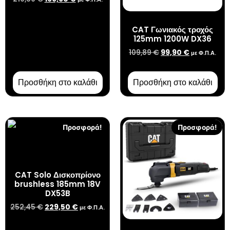
CAT Γωνιακός τροχός
125mm 1200W DX36
109,89
€
99,90
€
με Φ.Π.Α.
Προσθήκη στο καλάθι
Προσθήκη στο καλάθι
Προσφορά!
Προσφορά!
CAT Solo Δισκοπρίονο
brushless 185mm 18V
DX53B
252,45
€
229,50
€
με Φ.Π.Α.