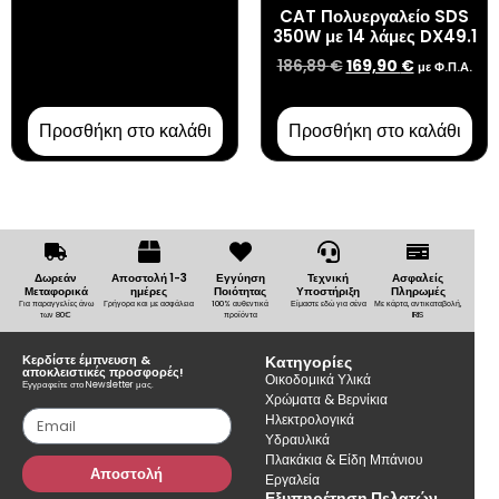
CAT Πολυεργαλείο SDS
350W με 14 λάμες DX49.1
186,89
€
169,90
€
με Φ.Π.Α.
Προσθήκη στο καλάθι
Προσθήκη στο καλάθι
Δωρεάν
Αποστολή 1-3
Εγγύηση
Τεχνική
Ασφαλείς
Μεταφορικά
ημέρες
Ποιότητας
Υποστήριξη
Πληρωμές
Για παραγγελίες άνω
Γρήγορα και με ασφάλεια
100% αυθεντικά
Είμαστε εδώ για σένα
Με κάρτα, αντικαταβολή,
των 80€
προϊόντα
IRIS
Κερδίστε έμπνευση &
Κατηγορίες
αποκλειστικές προσφορές!
Οικοδομικά Υλικά
Εγγραφείτε στο Newsletter μας.
Χρώματα & Βερνίκια
Ηλεκτρολογικά
Υδραυλικά
Πλακάκια & Είδη Μπάνιου
Αποστολή
Εργαλεία
Εξυπηρέτηση Πελατών