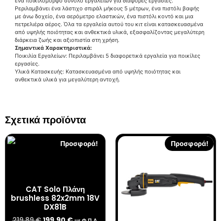
ένα ποικιλόμορφο σύνολο εργαλείων για διάφορες εργασίες.
Pεριλαμβάνει ένα λάστιχο σπιράλ μήκους 5 μέτρων, ένα πιστόλι βαφής
με άνω δοχείο, ένα αερόμετρο ελαστικών, ένα πιστόλι κοντό και μια
πετρελιέρα αέρος. Όλα τα εργαλεία αυτού του κιτ είναι κατασκευασμένα
από υψηλής ποιότητας και ανθεκτικά υλικά, εξασφαλίζοντας μεγαλύτερη
διάρκεια ζωής και αξιοπιστία στη χρήση.
Σημαντικά Χαρακτηριστικά:
Ποικιλία Εργαλείων: Περιλαμβάνει 5 διαφορετικά εργαλεία για ποικίλες
εργασίες.
Υλικά Κατασκευής: Κατασκευασμένα από υψηλής ποιότητας και
ανθεκτικά υλικά για μεγαλύτερη αντοχή.
Σχετικά προϊόντα
Προσφορά!
Προσφορά!
CAT Solo Πλάνη
brushless 82x2mm 18V
DX81B
219,89
€
199,90
€
με Φ.Π.Α.