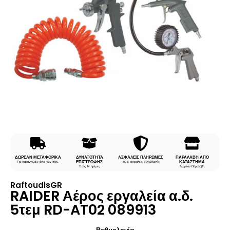
ΔΩΡΕΑΝ ΜΕΤΑΦΟΡΙΚΑ
ΔΥΝΑΤΟΤΗΤΑ
ΑΣΦΑΛΕΙΣ ΠΛΗΡΩΜΕΣ
ΠΑΡΑΛΑΒΗ ΑΠΟ
ΕΠΙΣΤΡΟΦΗΣ
ΚΑΤΑΣΤΗΜΑ
Για παραγγελίες άνω των 80€
100% ασφαλείς συναλλαγές
Έως 14 ημέρες
Δωρεάν Παραλαβή
RaftoudisGR
RAIDER Αέρος εργαλεία α.δ.
5τεμ RD-AT02 089913