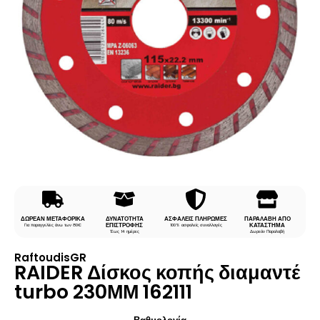
ΔΩΡΕΑΝ ΜΕΤΑΦΟΡΙΚΑ
ΔΥΝΑΤΟΤΗΤΑ
ΑΣΦΑΛΕΙΣ ΠΛΗΡΩΜΕΣ
ΠΑΡΑΛΑΒΗ ΑΠΟ
ΕΠΙΣΤΡΟΦΗΣ
ΚΑΤΑΣΤΗΜΑ
Για παραγγελίες άνω των 80€
100% ασφαλείς συναλλαγές
Έως 14 ημέρες
Δωρεάν Παραλαβή
RaftoudisGR
RAIDER Δίσκος κοπής διαμαντέ
turbo 230ΜΜ 162111