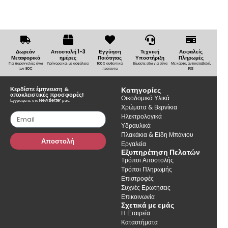
Δωρεάν
Αποστολή 1-3
Εγγύηση
Τεχνική
Ασφαλείς
Μεταφορικά
ημέρες
Ποιότητας
Υποστήριξη
Πληρωμές
Για παραγγελίες άνω
Γρήγορα και με ασφάλεια
100% αυθεντικά
Είμαστε εδώ για σένα
Με κάρτα, αντικαταβολή,
των 80€
προϊόντα
IRIS
Κερδίστε έμπνευση &
Κατηγορίες
αποκλειστικές προσφορές!
Οικοδομικά Υλικά
Εγγραφείτε στο Newsletter μας.
Χρώματα & Βερνίκια
Ηλεκτρολογικά
Υδραυλικά
Πλακάκια & Είδη Μπάνιου
Αποστολή
Εργαλεία
Εξυπηρέτηση Πελατών
Τρόποι Αποστολής
Τρόποι Πληρωμής
Επιστροφές
Συχνές Ερωτήσεις
Επικοινωνία
Σχετικά με εμάς
Η Εταιρεία
Καταστήματα