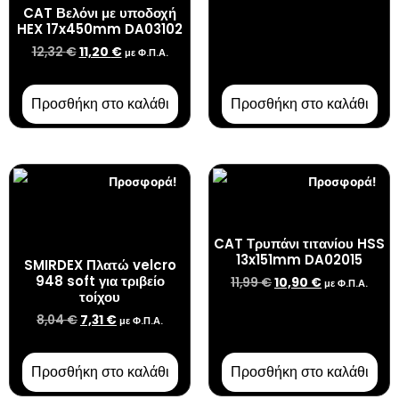
CAT Βελόνι με υποδοχή
HEX 17x450mm DA03102
12,32
€
11,20
€
με Φ.Π.Α.
Προσθήκη στο καλάθι
Προσθήκη στο καλάθι
Προσφορά!
Προσφορά!
CAT Τρυπάνι τιτανίου HSS
13x151mm DA02015
SMIRDEX Πλατώ velcro
948 soft για τριβείο
11,99
€
10,90
€
με Φ.Π.Α.
τοίχου
8,04
€
7,31
€
με Φ.Π.Α.
Προσθήκη στο καλάθι
Προσθήκη στο καλάθι