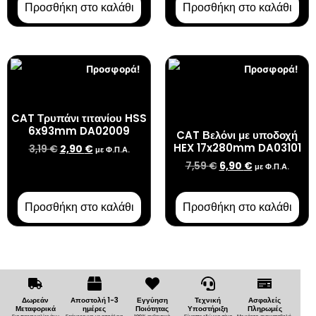
Προσθήκη στο καλάθι
Προσθήκη στο καλάθι
Προσφορά!
Προσφορά!
CAT Τρυπάνι τιτανίου HSS
6x93mm DA02009
CAT Βελόνι με υποδοχή
HEX 17x280mm DA03101
3,19
€
2,90
€
με Φ.Π.Α.
7,59
€
6,90
€
με Φ.Π.Α.
Προσθήκη στο καλάθι
Προσθήκη στο καλάθι
Δωρεάν
Αποστολή 1-3
Εγγύηση
Τεχνική
Ασφαλείς
Μεταφορικά
ημέρες
Ποιότητας
Υποστήριξη
Πληρωμές