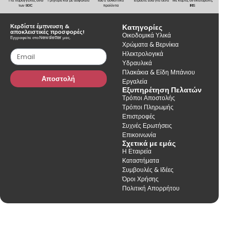
Για παραγγελίες άνω
Γρήγορα και με ασφάλεια
100% αυθεντικά
Είμαστε εδώ για σένα
Με κάρτα, αντικαταβολή,
των 80€
προϊόντα
IRIS
Κερδίστε έμπνευση &
Κατηγορίες
αποκλειστικές προσφορές!
Οικοδομικά Υλικά
Εγγραφείτε στο Newsletter μας.
Χρώματα & Βερνίκια
Ηλεκτρολογικά
Υδραυλικά
Πλακάκια & Είδη Μπάνιου
Αποστολή
Εργαλεία
Εξυπηρέτηση Πελατών
Τρόποι Αποστολής
Τρόποι Πληρωμής
Επιστροφές
Συχνές Ερωτήσεις
Επικοινωνία
Σχετικά με εμάς
Η Εταιρεία
Καταστήματα
Συμβουλές & Ιδέες
Όροι Χρήσης
Πολιτική Απορρήτου