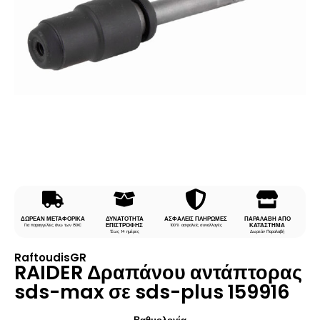
ΔΩΡΕΑΝ ΜΕΤΑΦΟΡΙΚΑ
ΔΥΝΑΤΟΤΗΤΑ
ΑΣΦΑΛΕΙΣ ΠΛΗΡΩΜΕΣ
ΠΑΡΑΛΑΒΗ ΑΠΟ
ΕΠΙΣΤΡΟΦΗΣ
ΚΑΤΑΣΤΗΜΑ
Για παραγγελίες άνω των 80€
100% ασφαλείς συναλλαγές
Έως 14 ημέρες
Δωρεάν Παραλαβή
RaftoudisGR
RAIDER Δραπάνου αντάπτορας
sds-max σε sds-plus 159916