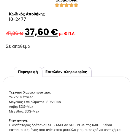
Βαθμολογία
Κωδικός Αποθήκης
10-2477
37,60
€
41,36
€
με Φ.Π.Α.
Σε απόθεμα
Περιγραφή
Επιπλέον πληροφορίες
Τεχνικά Χαρακτηριστικά:
Υλικό: Μέταλλο
Μέγεθος Σπειρώματος: SDS-Plus
Λαβή: SDS-Max
Μέγεθος: SDS-Max
Περιγραφή:
Ο αντάπτορας δράπανου SDS-MAX σε SDS-PLUS της RAIDER είναι
κατασκευασμένος από ανθεκτικό μέταλλο για μακροχρόνια αντοχή και