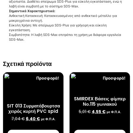
αξιοπιστία. Διαθέτει σπείρωμα SDS-Plus για εύκολη εγκατάσταση, ενώ η
λαβή είναι συμβατή με το σύστημα SDS-Max.
Σημαντικά Χαρακτηριστικά:
Ανθεκτική Κατασκευή: Κατασκευασμένος από ανθεκτικό μέταλλο για
μακροχρόνια αντοχή.
Εύκολη Χρήση: Με σπείρωμα SDS-Plus για γρήγορη και εύκολη
εγκατάσταση.
Συμβατότητα: Η λαβή SDS-Max επιτρέπει τη χρήση με διάφορα εργαλεία
SDS-Max.
Σχετικά προϊόντα
Προσφορά!
Προσφορά!
SMIRDEX Βάσεις φίμπερ
Νο.115 γωνιακού
SIT 013 Συρματόβουρτσα
χειρός κυρτή PVC spid
5,01
€
4,55
€
με Φ.Π.Α.
7,04
€
6,40
€
με Φ.Π.Α.