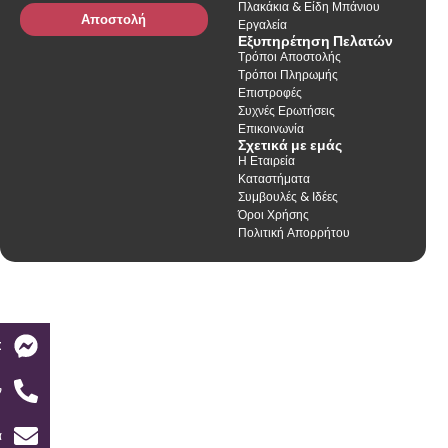
Πλακάκια & Είδη Μπάνιου
Αποστολή
Εργαλεία
Εξυπηρέτηση Πελατών
Τρόποι Αποστολής
Τρόποι Πληρωμής
Επιστροφές
Συχνές Ερωτήσεις
Επικοινωνία
Σχετικά με εμάς
Η Εταιρεία
Καταστήματα
Συμβουλές & Ιδέες
Όροι Χρήσης
Πολιτική Απορρήτου
t
ν
α