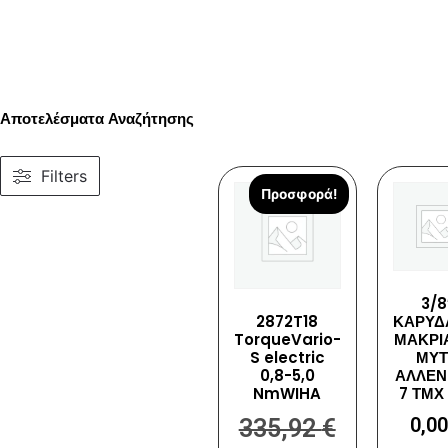
Αποτελέσματα Αναζήτησης
Filters
Προσφορά!
3/8
2872T18
ΚΑΡΥΔ
TorqueVario-
ΜΑΚΡΙ
S electric
ΜΥΤ
0,8-5,0
ΑΛΛΕΝ
NmWIHA
7 ΤΜΧ
0,0
335,92
€