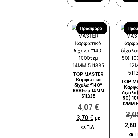
Προσφορά!
Προσ
TOP MASTER
Καρφωτικά
TOP M
δίχαλα “140”
Καρφω
1000τεμ 14ΜΜ
δίχαλα
511335
50) 10
12ΜΜ 5
4,07
€
3,
3,70
€
με
2,80
Φ.Π.Α.
Φ.Π