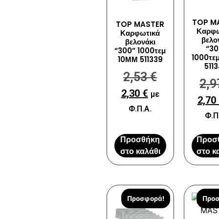
TOP M
TOP MASTER
Καρφω
Καρφωτικά
βελο
βελονάκι
“30
“300” 1000τεμ
1000τε
10ΜΜ 511339
511
2,53
€
2,
2,30
€
με
2,70
Φ.Π.Α.
Φ.Π
Προσθήκη
Προσ
στο καλάθι
στο κ
Προσφορά!
Προσ