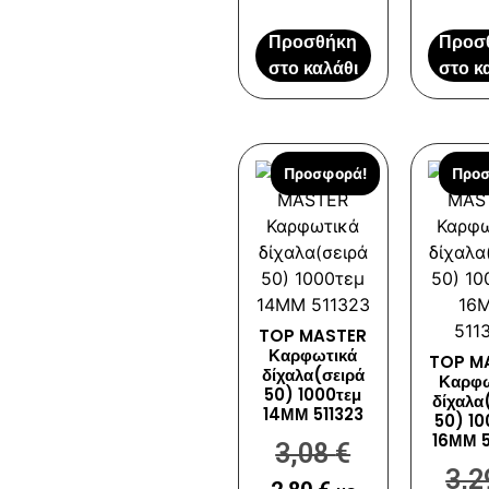
Προσθήκη
Προσ
στο καλάθι
στο κ
Προσφορά!
Προσ
TOP MASTER
Καρφωτικά
TOP M
δίχαλα(σειρά
Καρφω
50) 1000τεμ
δίχαλα
14ΜΜ 511323
50) 10
16ΜΜ 5
3,08
€
3,