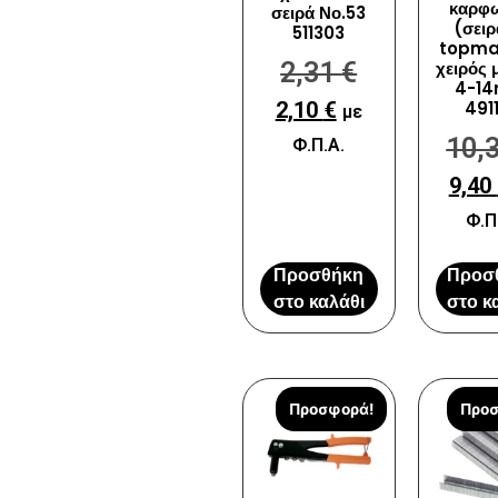
καρφω
σειρά Νο.53
(σειρ
511303
topma
2,31
€
χειρός 
4-1
2,10
€
491
με
10,
Φ.Π.Α.
9,40
Φ.Π
Προσθήκη
Προσ
στο καλάθι
στο κ
Προσφορά!
Προσ