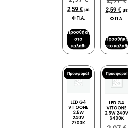
2,97
€
2,59
€
2,59
€
με
με
Φ.Π.Α.
Φ.Π.Α.
Προσθήκη
στο
Προσθήκ
καλάθι
στο καλάθ
Προσφορά!
Προσφορά!
LED G4
LED G4
VITOONE
VITOONE
2,5W
2,5W 240
240V
6400K
2700K