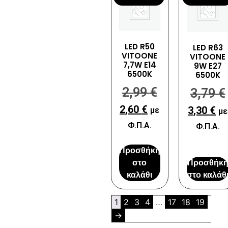
LED R50
LED R63
VITOONE
VITOONE
7,7W E14
9W E27
6500K
6500K
2,99
€
3,79
€
2,60
€
3,30
€
με
με
Φ.Π.Α.
Φ.Π.Α.
Προσθήκη
στο
Προσθήκ
καλάθι
στο καλάθ
1
2
3
4
…
17
18
19
→