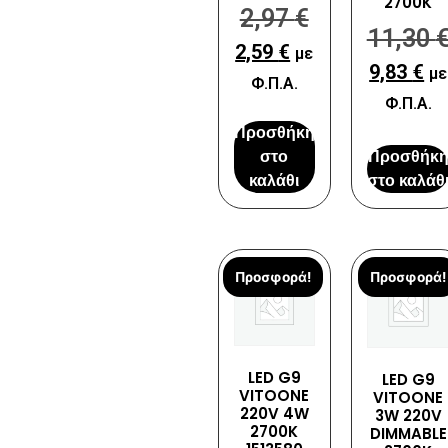
2700K
2,97
€
11,30
2,59
€
με
9,83
€
με
Φ.Π.Α.
Φ.Π.Α.
Προσθήκη
στο
Προσθήκ
καλάθι
στο καλάθ
Προσφορά!
Προσφορά!
LED G9
LED G9
VITOONE
VITOONE
220V 4W
3W 220V
2700K
DIMMABLE