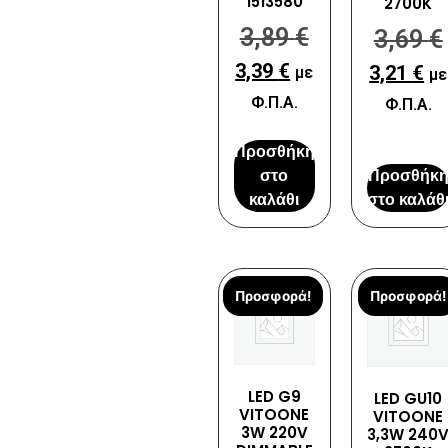
1513580
2700K
3,89
€
3,69
€
3,39
€
3,21
€
με
με
Φ.Π.Α.
Φ.Π.Α.
Προσθήκη
στο
Προσθήκ
καλάθι
στο καλάθ
Προσφορά!
Προσφορά!
LED G9
LED GU10
VITOONE
VITOONE
3W 220V
3,3W 240