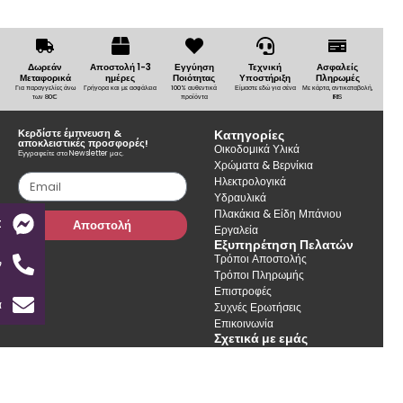
Δωρεάν
Αποστολή 1-3
Εγγύηση
Τεχνική
Ασφαλείς
Μεταφορικά
ημέρες
Ποιότητας
Υποστήριξη
Πληρωμές
Για παραγγελίες άνω
Γρήγορα και με ασφάλεια
100% αυθεντικά
Είμαστε εδώ για σένα
Με κάρτα, αντικαταβολή,
των 80€
προϊόντα
IRIS
Κερδίστε έμπνευση &
Κατηγορίες
αποκλειστικές προσφορές!
Οικοδομικά Υλικά
Εγγραφείτε στο Newsletter μας.
Χρώματα & Βερνίκια
Ηλεκτρολογικά
Υδραυλικά
Πλακάκια & Είδη Μπάνιου
t
Αποστολή
Εργαλεία
Εξυπηρέτηση Πελατών
Τρόποι Αποστολής
ν
Τρόποι Πληρωμής
Επιστροφές
α
Συχνές Ερωτήσεις
Επικοινωνία
Σχετικά με εμάς
Η Εταιρεία
Καταστήματα
Συμβουλές & Ιδέες
Όροι Χρήσης