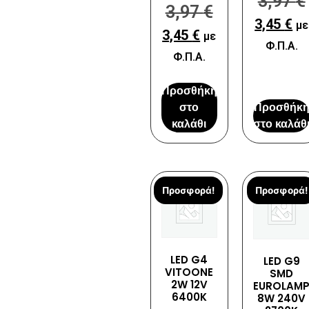
3,97
€
3,97
€
3,45
€
με
3,45
€
με
Φ.Π.Α.
Φ.Π.Α.
Προσθήκη
στο
Προσθήκ
καλάθι
στο καλάθ
Προσφορά!
Προσφορά!
LED G4
LED G9
VITOONE
SMD
2W 12V
EUROLAM
6400K
8W 240V