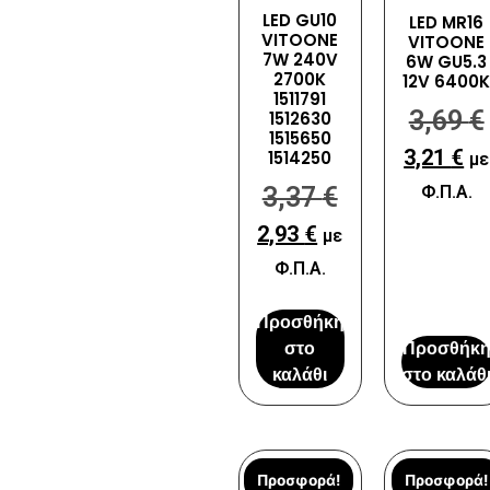
LED GU10
LED MR16
VITOONE
VITOONE
7W 240V
6W GU5.3
2700K
12V 6400
1511791
3,69
€
1512630
1515650
3,21
€
1514250
με
3,37
€
Φ.Π.Α.
2,93
€
με
Φ.Π.Α.
Προσθήκη
στο
Προσθήκ
καλάθι
στο καλάθ
Προσφορά!
Προσφορά!