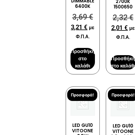
DIMMABLE
2700K
6400K
1500650
3,69
€
2,32
€
3,21
€
2,01
€
με
με
Φ.Π.Α.
Φ.Π.Α.
Προσθήκη
στο
Προσθήκ
καλάθι
στο καλάθ
Προσφορά!
Προσφορά!
LED GU10
LED GU10
VITOONE
VITOONE