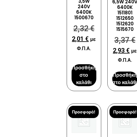
3,5W
6,5W 240
240V
6400K
6400K
1511801
1500670
1512650
1512620
2,32
€
1515670
2,01
€
3,37
€
με
Φ.Π.Α.
2,93
€
με
Φ.Π.Α.
Προσθήκη
στο
Προσθήκ
καλάθι
στο καλάθ
Προσφορά!
Προσφορά!