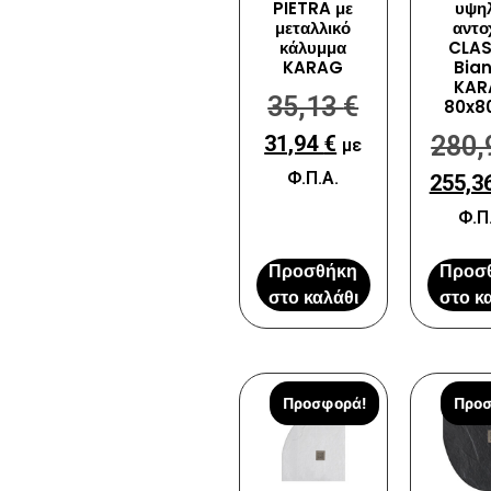
PIETRA με
υψη
μεταλλικό
αντο
κάλυμμα
CLAS
KARAG
Bia
KAR
35,13
€
80x8
31,94
€
280
με
Φ.Π.Α.
255,3
Φ.Π
Προσθήκη
Προσ
στο καλάθι
στο κ
Προσφορά!
Προσ