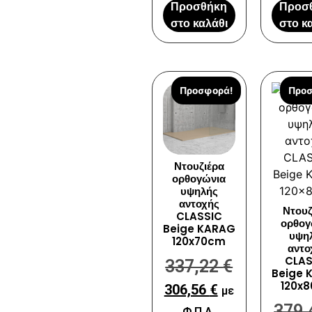
Προσθήκη
Προσ
στο καλάθι
στο κ
Προσφορά!
Προσ
Ντουζιέρα
ορθογώνια
υψηλής
αντοχής
Ντουζ
CLASSIC
ορθογ
Beige KARAG
υψη
120x70cm
αντο
CLAS
337,22
€
Beige 
120x
306,56
€
με
379
Φ.Π.Α.