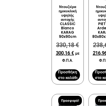
Ντουζιέρα
Ντουζ
ημικυκλική
ημικυ
υψηλής
υψη
αντοχής
αντο
CLASSIC
PIE
Bianco
Arde
KARAG
KAR
90x90cm
80x80x
330,18
€
238
300,16
€
216,9
με
Φ.Π.Α.
Φ.Π
Προσθήκη
Προσ
στο καλάθι
στο κ
Προσφορά!
Προσ