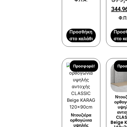
344,9
Φ.Π
Προσθήκη
Προσ
στο καλάθι
στο κ
Προσφορά!
Προσ
Ντουζ
ορθογ
υψη
αντο
Ντουζιέρα
CLAS
ορθογώνια
Beige 
υψηλής