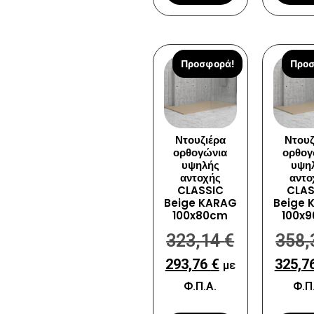
Προσφορά!
Προσ
Ντουζιέρα
Ντουζ
ορθογώνια
ορθογ
υψηλής
υψη
αντοχής
αντο
CLASSIC
CLAS
Beige KARAG
Beige 
100x80cm
100x
323,14
€
358
293,76
€
325,7
με
Φ.Π.Α.
Φ.Π