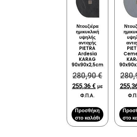
Ντουζιέρα
Ντουζ
ημικυκλική
ημικυ
υψηλής
υψη
αντοχής
αντο
PIETRA
PIE
Ardesia
Ceme
KARAG
KAR
90x90x2,5cm
90x90x
280,90
€
280
255,36
€
255,3
με
Φ.Π.Α.
Φ.Π
Προσθήκη
Προσ
στο καλάθι
στο κ