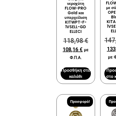
FLO
νεροχύτη
με σ
FLOW-PRO
OPE
Gold και
Bl
υπερχείλιση
KITA
KITWPT-F-
1VSE
1VSELL-GD
EL
ELLECI
147
118,98
€
133
108,16
€
με
με Φ
Φ.Π.Α.
Προσθήκη στο
Προ
καλάθι
στο 
Προσφορά!
Προ