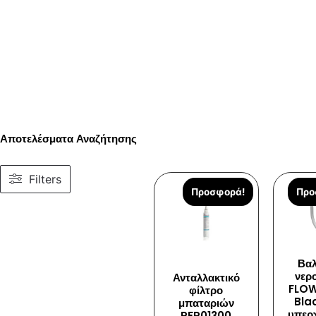
Αποτελέσματα Αναζήτησης
Filters
Προσφορά!
Προ
Βαλ
νερ
Ανταλλακτικό
FLO
φίλτρο
Blac
μπαταριών
υπερχ
RFP01300