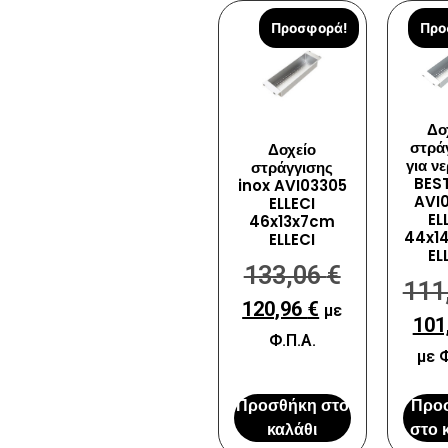
Προσφορά!
Προ
Δο
στρά
Δοχείο
για ν
στράγγισης
BEST
inox AVI03305
AVI
ELLECI
EL
46x13x7cm
44x1
ELLECI
EL
133,06
€
111
120,96
€
με
101
Φ.Π.Α.
με Φ
Προσθήκη στο
Προ
καλάθι
στο 