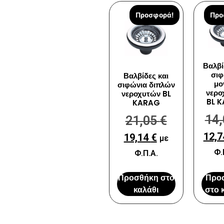
Προσφορά!
Προ
Βαλβί
σιφ
Βαλβίδες και
μο
σιφώνια διπλών
νερο
νεροχυτών BL
BL 
KARAG
14
21,05
€
12,
19,14
€
με
Φ.
Φ.Π.Α.
Προσθήκη στο
Προ
καλάθι
στο 