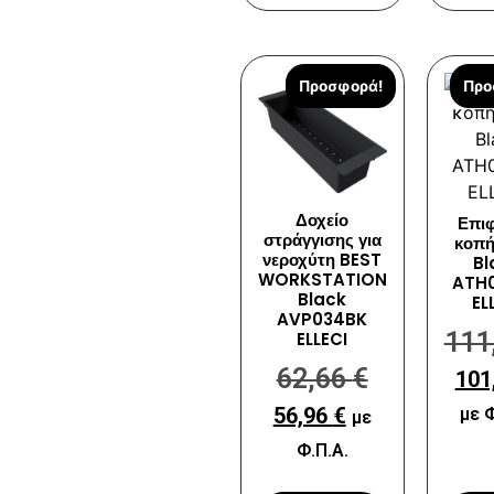
Προσφορά!
Προ
Δοχείο
Επιφ
στράγγισης για
κοπή
νεροχύτη BEST
Bl
WORKSTATION
ATH
Black
EL
AVP034BK
111
ELLECI
62,66
€
101
56,96
€
με Φ
με
Φ.Π.Α.