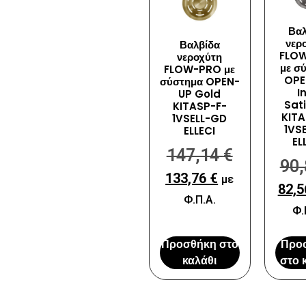
Βαλ
νερ
Βαλβίδα
FLO
νεροχύτη
με σ
FLOW-PRO με
OPE
σύστημα OPEN-
I
UP Gold
Sat
KITASP-F-
KITA
1VSELL-GD
1VSE
ELLECI
EL
147,14
€
90
133,76
€
με
82,
Φ.Π.Α.
Φ.
Προσθήκη στο
Προ
καλάθι
στο 