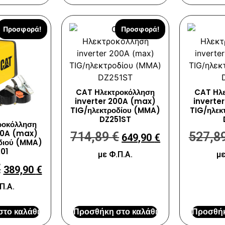
Προσφορά!
Προσφορά!
CAT Ηλεκτροκόλληση
CAT Ηλε
inverter 200A (max)
inverte
TIG/ηλεκτροδίου (MMA)
TIG/ηλεκ
DZ251ST
ροκόλληση
00A (max)
714,89
€
527,8
649,90
€
διού (MMA)
01
με Φ.Π.Α.
με
€
389,90
€
Π.Α.
Προσθήκη στο καλάθι
Προσθήκ
το καλάθι