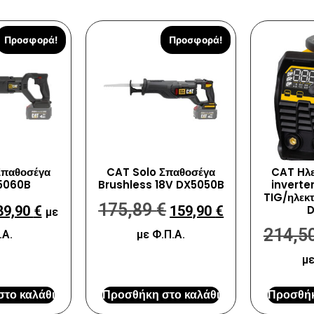
Προσφορά!
Προσφορά!
Σπαθοσέγα
CAT Solo Σπαθοσέγα
CAT Ηλε
5060B
Brushless 18V DX5050B
inverte
TIG/ηλεκ
175,89
€
89,90
€
159,90
€
D
με
214,5
.Α.
με Φ.Π.Α.
με
το καλάθι
Προσθήκη στο καλάθι
Προσθήκ