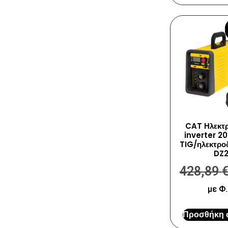
CAT Ηλεκτ
inverter 2
TIG/ηλεκτρο
DZ2
428,89
με Φ.
Προσθήκη σ