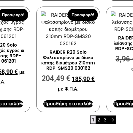
Προσφορά!
Προσφορά!
RAIDE
λείανσης
20 Solo
RDP-SC
χός υγράς &
RAIDER R20 Solo
ισης RDP-
Φαλτσοπρίονο με δίσκο
3,96
061201
κοπής διαμέτρου 210mm
RDP-SMS20 030162
68,90
€
με
204,49
€
185,90
€
.Α.
με Φ.Π.Α.
το καλάθι
Προσθήκη στο καλάθι
Προσθήκ
1
2
3
→