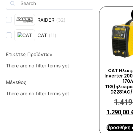
RAIDER
(
32
)
CAT
(
11
)
Ετικέτες Προϊόντων
There are no filter terms yet
CAT Ηλεκτ
Inverter 20
– 170
Μέγεθος
TIG)ηλεκτρ
DZ281AC/
There are no filter terms yet
1.419
1.290,00
Προσθήκη σ