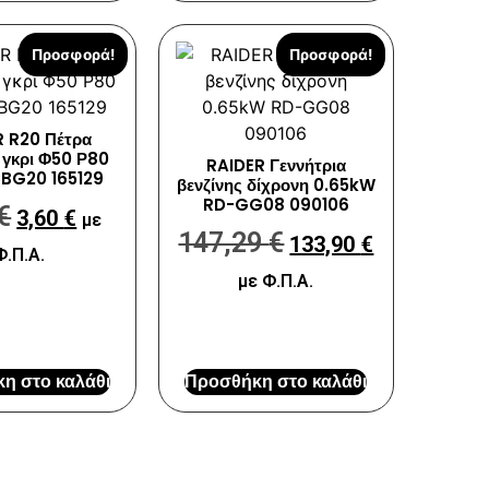
Προσφορά!
Προσφορά!
R R20 Πέτρα
 γκρι Φ50 Ρ80
RAIDER Γεννήτρια
BG20 165129
βενζίνης δίχρονη 0.65kW
RD-GG08 090106
€
3,60
€
με
147,29
€
133,90
€
Φ.Π.Α.
με Φ.Π.Α.
η στο καλάθι
Προσθήκη στο καλάθι