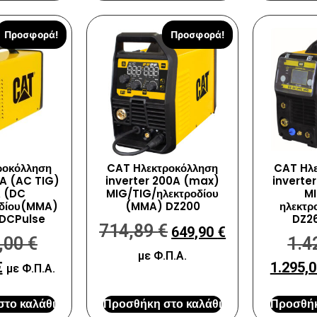
Προσφορά!
Προσφορά!
ροκόλληση
CAT Ηλεκτροκόλληση
CAT Ηλε
0A (AC TIG)
inverter 200A (max)
inverte
A (DC
MIG/TIG/ηλεκτροδίου
MI
οδίου(MMA)
(MMA) DZ200
ηλεκτρ
DCPulse
DZ2
714,89
€
649,90
€
,00
€
1.4
με Φ.Π.Α.
€
1.295,
με Φ.Π.Α.
το καλάθι
Προσθήκη στο καλάθι
Προσθήκ