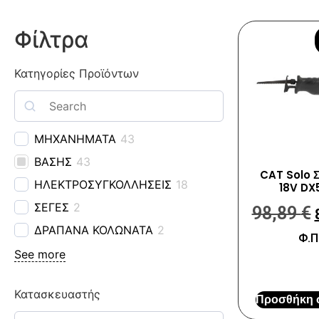
Φίλτρα
Κατηγορίες Προϊόντων
ΜΗΧΑΝΗΜΑΤΑ
43
ΒΑΣΗΣ
43
CAT Solo 
ΗΛΕΚΤΡΟΣΥΓΚΟΛΛΗΣΕΙΣ
18
18V DX
ΣΕΓΕΣ
2
98,89
€
ΔΡΑΠΑΝΑ ΚΟΛΩΝΑΤΑ
2
Φ.Π
See more
Κατασκευαστής
Προσθήκη σ