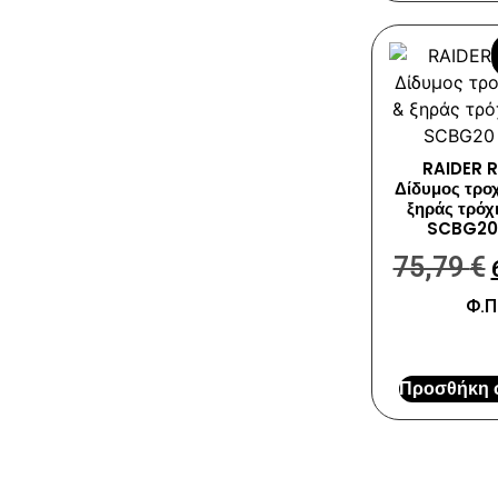
RAIDER R
Δίδυμος τρο
ξηράς τρόχ
SCBG20 
75,79
€
Φ.Π
Προσθήκη σ