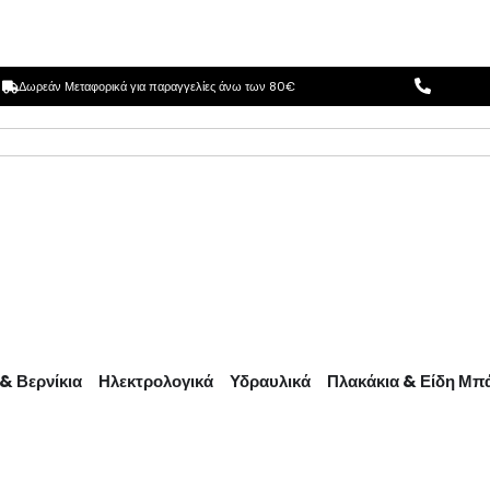
Δωρεάν Μεταφορικά για παραγγελίες άνω των 80€
& Βερνίκια
Ηλεκτρολογικά
Υδραυλικά
Πλακάκια & Είδη Μπ