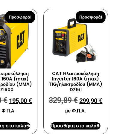
Προσφορά!
Προσφορά!
κτροκόλληση
CAT Ηλεκτροκόλληση
r 160A (max)
Inverter 160A (max)
τροδίου (MMA)
TIG/ηλεκτροδίου (MMA)
Z1600
DZ161
0
€
329,89
€
195,00
€
299,90
€
 Φ.Π.Α.
με Φ.Π.Α.
η στο καλάθι
Προσθήκη στο καλάθι