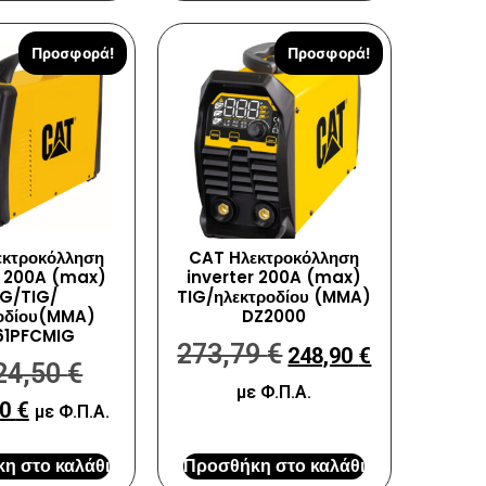
Προσφορά!
Προσφορά!
κτροκόλληση
CAT Ηλεκτροκόλληση
r 200A (max)
inverter 200A (max)
G/TIG/
TIG/ηλεκτροδίου (MMA)
οδίου(MMA)
DZ2000
61PFCMIG
273,79
€
248,90
€
24,50
€
με Φ.Π.Α.
00
€
με Φ.Π.Α.
η στο καλάθι
Προσθήκη στο καλάθι