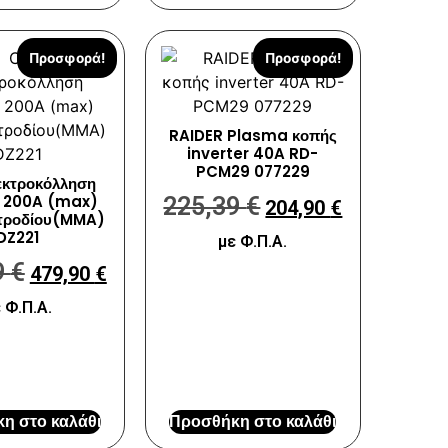
Προσφορά!
Προσφορά!
RAIDER Plasma κοπής
inverter 40A RD-
PCM29 077229
κτροκόλληση
r 200A (max)
225,39
€
204,90
€
τροδίου(MMA)
DZ221
με Φ.Π.Α.
9
€
479,90
€
 Φ.Π.Α.
η στο καλάθι
Προσθήκη στο καλάθι