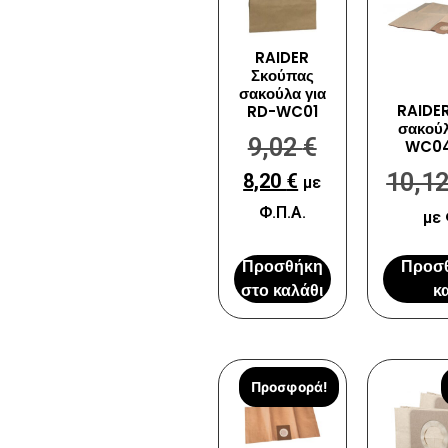
RAIDER
Σκούπας
σακούλα για
RAIDE
RD-WC01
σακούλ
9,02
€
WC04
10,1
8,20
€
με
Φ.Π.Α.
με 
Προσθήκη
Προσ
στο καλάθι
κ
Προσφορά!