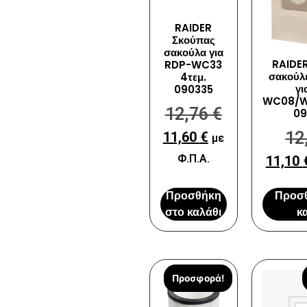
RAIDER
Σκούπας
σακούλα για
RAIDE
RDP-WC33
σακούλε
4τεμ.
γι
090335
WC08/W
12,76
€
09
12
11,60
€
με
Φ.Π.Α.
11,10
Προσθήκη
Προσ
στο καλάθι
κ
Προσφορά!