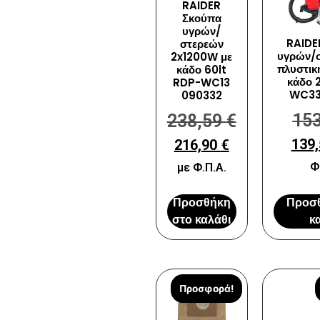
RAIDER
Σκούπα
υγρών/
RAIDE
στερεών
υγρών/σ
2x1200W με
πλυστικ
κάδο 60lt
κάδο 
RDP-WC13
WC33
090332
15
238,59
€
139
216,90
€
Φ
με Φ.Π.Α.
Προσθήκη
Προσ
στο καλάθι
κ
Προσφορά!