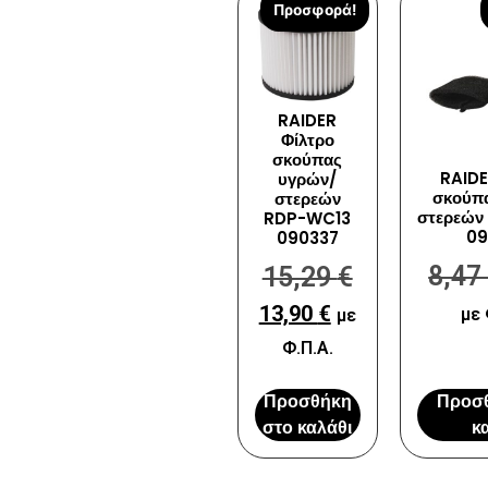
Προσφορά!
RAIDER
Φίλτρο
σκούπας
RAIDE
υγρών/
σκούπ
στερεών
στερεώ
RDP-WC13
09
090337
8,4
15,29
€
13,90
€
με 
με
Φ.Π.Α.
Προσθήκη
Προσ
στο καλάθι
κ