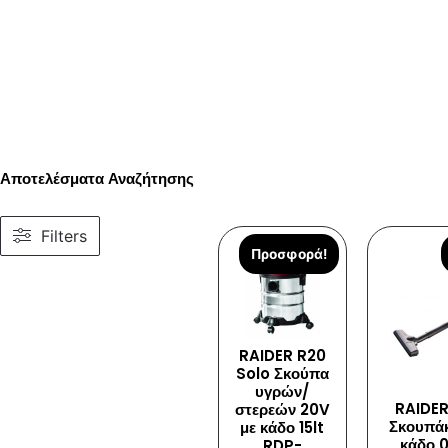
Αποτελέσματα Αναζήτησης
Filters
Προσφορά!
RAIDER R20
Solo Σκούπα
υγρών/
RAIDER
στερεών 20V
Σκουπάκ
με κάδο 15lt
κάδο 0
RDP-