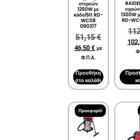
RAIDE
στερεών
υγρών
1250W με
1300W μ
κάδο15lt RD-
RD-WC
WC08
090317
11
51,15
€
102
46,50
€
με
Φ
Φ.Π.Α.
Προσθήκη
Προσ
στο καλάθι
κ
Προσφορά!