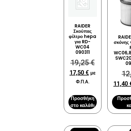
RAIDER
Σκούπας
φίλτρο hepa
RAIDE
για RD-
σκόνης 
WC04
090311
WC06,8
SWC20
19,25
€
0
17,50
€
12
με
Φ.Π.Α.
11,40
Προσθήκη
Προσ
στο καλάθι
κ