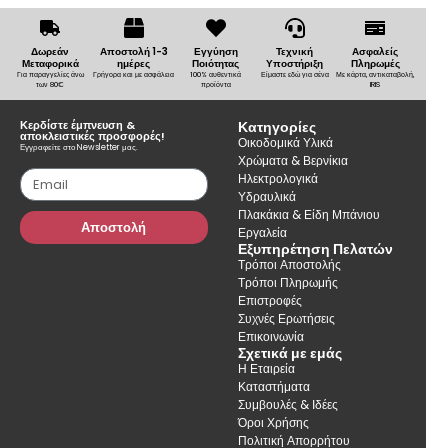
Δωρεάν
Αποστολή 1-3
Εγγύηση
Τεχνική
Ασφαλείς
Μεταφορικά
ημέρες
Ποιότητας
Υποστήριξη
Πληρωμές
Για παραγγελίες άνω
Γρήγορα και με ασφάλεια
100% αυθεντικά
Είμαστε εδώ για σένα
Με κάρτα, αντικαταβολή,
των 80€
προϊόντα
IRIS
Κερδίστε έμπνευση &
Κατηγορίες
αποκλειστικές προσφορές!
Οικοδομικά Υλικά
Εγγραφείτε στο Newsletter μας.
Χρώματα & Βερνίκια
Ηλεκτρολογικά
Υδραυλικά
Πλακάκια & Είδη Μπάνιου
Αποστολή
Εργαλεία
Εξυπηρέτηση Πελατών
Τρόποι Αποστολής
Τρόποι Πληρωμής
Επιστροφές
Συχνές Ερωτήσεις
Επικοινωνία
Σχετικά με εμάς
Η Εταιρεία
Καταστήματα
Συμβουλές & Ιδέες
Όροι Χρήσης
Πολιτική Απορρήτου