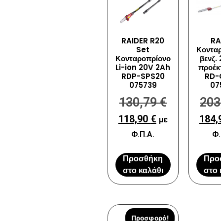
RAIDER R20
RA
Set
Κοντα
Κονταροπρίονο
βενζ.
Li-ion 20V 2Ah
προέκ
RDP-SPS20
RD-
075739
07
130,79
€
203
118,90
€
184,
με
Φ.Π.Α.
Φ.
Προσθήκη
Προ
στο καλάθι
στο 
Προσφορά!