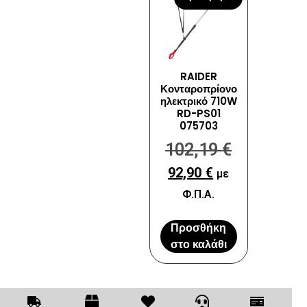
RAIDER
Κονταροπρίονο
ηλεκτρικό 710W
RD-PS01
075703
102,19
€
92,90
€
με
Φ.Π.Α.
Προσθήκη
στο καλάθι