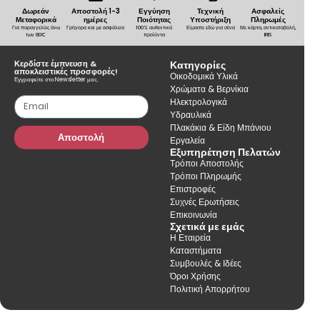
Δωρεάν
Αποστολή 1-3
Εγγύηση
Τεχνική
Ασφαλείς
Μεταφορικά
ημέρες
Ποιότητας
Υποστήριξη
Πληρωμές
Για παραγγελίες άνω
Γρήγορα και με ασφάλεια
100% αυθεντικά
Είμαστε εδώ για σένα
Με κάρτα, αντικαταβολή,
των 80€
προϊόντα
IRIS
Κερδίστε έμπνευση &
Κατηγορίες
αποκλειστικές προσφορές!
Οικοδομικά Υλικά
Εγγραφείτε στο Newsletter μας.
Χρώματα & Βερνίκια
Ηλεκτρολογικά
Υδραυλικά
Πλακάκια & Είδη Μπάνιου
Αποστολή
Εργαλεία
Εξυπηρέτηση Πελατών
Τρόποι Αποστολής
Τρόποι Πληρωμής
Επιστροφές
Συχνές Ερωτήσεις
Επικοινωνία
Σχετικά με εμάς
Η Εταιρεία
Καταστήματα
Συμβουλές & Ιδέες
Όροι Χρήσης
Πολιτική Απορρήτου