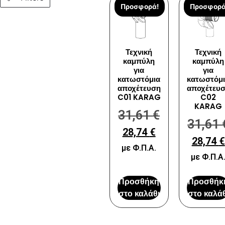
Προσφορά!
Προσφορά
Τεχνική
Τεχνική
καμπύλη
καμπύλη
για
για
κατωστόμια
κατωστόμ
αποχέτευση
αποχέτευ
C01 KARAG
C02
KARAG
31,61
€
31,61
28,74
€
28,74
€
με Φ.Π.Α.
με Φ.Π.Α
Προσθήκη
Προσθήκ
στο καλάθι
στο καλάθ