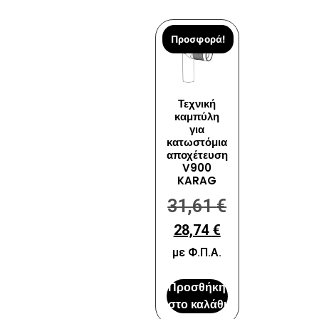
Προσφορά!
Τεχνική
καμπύλη
για
κατωστόμια
αποχέτευση
V900
KARAG
31,61
€
28,74
€
με Φ.Π.Α.
Προσθήκη
στο καλάθι