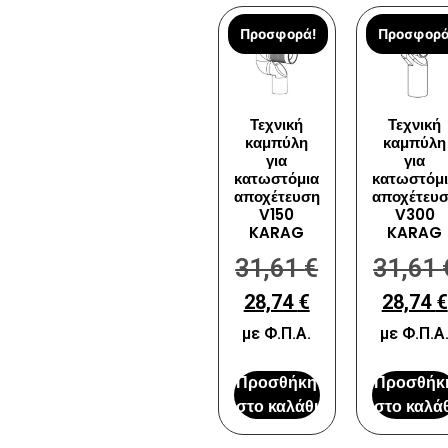
Προσφορά!
Προσφορά
Τεχνική
Τεχνική
καμπύλη
καμπύλη
για
για
κατωστόμια
κατωστόμ
αποχέτευση
αποχέτευ
V150
V300
KARAG
KARAG
31,61
€
31,61
28,74
€
28,74
€
με Φ.Π.Α.
με Φ.Π.Α
Προσθήκη
Προσθήκ
στο καλάθι
στο καλάθ