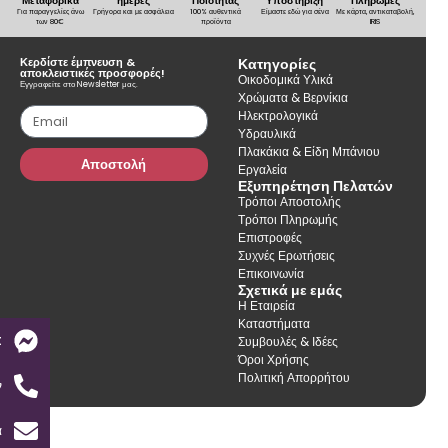
Μεταφορικά
ημέρες
Ποιότητας
Υποστήριξη
Πληρωμές
Για παραγγελίες άνω
Γρήγορα και με ασφάλεια
100% αυθεντικά
Είμαστε εδώ για σένα
Με κάρτα, αντικαταβολή,
των 80€
προϊόντα
IRIS
Κερδίστε έμπνευση &
Κατηγορίες
αποκλειστικές προσφορές!
Οικοδομικά Υλικά
Εγγραφείτε στο Newsletter μας.
Χρώματα & Βερνίκια
Ηλεκτρολογικά
Υδραυλικά
Πλακάκια & Είδη Μπάνιου
Αποστολή
Εργαλεία
Εξυπηρέτηση Πελατών
Τρόποι Αποστολής
Τρόποι Πληρωμής
Επιστροφές
Συχνές Ερωτήσεις
Επικοινωνία
Σχετικά με εμάς
Η Εταιρεία
Καταστήματα
t
Συμβουλές & Ιδέες
Όροι Χρήσης
Πολιτική Απορρήτου
ν
α