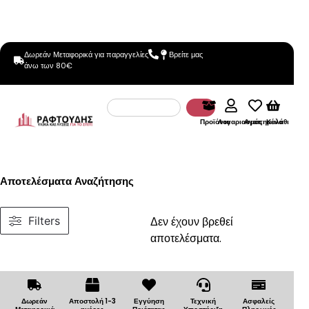
Δωρεάν Μεταφορικά για παραγγελίες
Βρείτε μας
άνω των 80€
Προϊόντα
Λογαριασμός
Αγαπημένα
Καλάθι
Αποτελέσματα Αναζήτησης
Filters
Δεν έχουν βρεθεί
αποτελέσματα.
Δωρεάν
Αποστολή 1-3
Εγγύηση
Τεχνική
Ασφαλείς