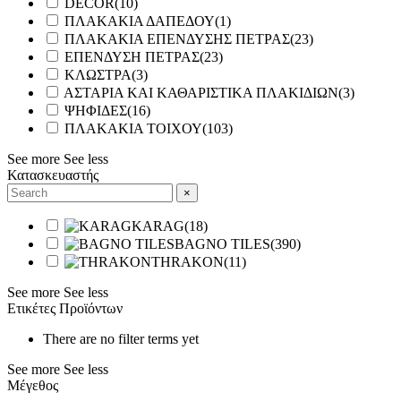
DECOR
(
10
)
ΠΛΑΚΑΚΙΑ ΔΑΠΕΔΟΥ
(
1
)
ΠΛΑΚΑΚΙΑ ΕΠΕΝΔΥΣΗΣ ΠΕΤΡΑΣ
(
23
)
ΕΠΕΝΔΥΣΗ ΠΕΤΡΑΣ
(
23
)
ΚΛΩΣΤΡΑ
(
3
)
ΑΣΤΑΡΙΑ ΚΑΙ ΚΑΘΑΡΙΣΤΙΚΑ ΠΛΑΚΙΔΙΩΝ
(
3
)
ΨΗΦΙΔΕΣ
(
16
)
ΠΛΑΚΑΚΙΑ ΤΟΙΧΟΥ
(
103
)
See more
See less
Κατασκευαστής
×
KARAG
(
18
)
BAGNO TILES
(
390
)
THRAKON
(
11
)
See more
See less
Ετικέτες Προϊόντων
There are no filter terms yet
See more
See less
Μέγεθος