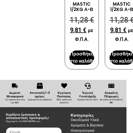
MASTIC
MASTIC
1/2KG Α-Β
1/2KG Α-
11,28
€
11,28
9,81
€
9,81
€
με
μ
Φ.Π.Α.
Φ.Π.Α.
Προσθήκη
Προσθήκ
στο καλάθι
στο καλάθ
Δωρεάν
Αποστολή 1-3
Εγγύηση
Τεχνική
Ασφαλείς
Μεταφορικά
ημέρες
Ποιότητας
Υποστήριξη
Πληρωμές
Για παραγγελίες άνω
Γρήγορα και με ασφάλεια
100% αυθεντικά
Είμαστε εδώ για σένα
Με κάρτα, αντικαταβολή,
των 80€
προϊόντα
IRIS
Κερδίστε έμπνευση &
Κατηγορίες
αποκλειστικές προσφορές!
Οικοδομικά Υλικά
Εγγραφείτε στο Newsletter μας.
Χρώματα & Βερνίκια
Ηλεκτρολογικά