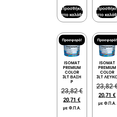
Προσθήκη
Προσθήκ
στο καλάθι
στο καλάθ
Προσφορά!
Προσφορά!
ISOMAT
ISOMAT
PREMIUM
PREMIUM
COLOR
COLOR
3LT ΒΑΣΗ
3LT ΛΕΥΚ
P
23,82
23,82
€
20,71
€
20,71
€
με Φ.Π.Α.
με Φ.Π.Α.