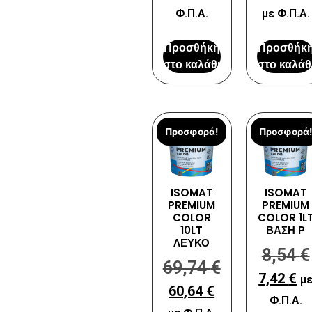
Φ.Π.Α.
με Φ.Π.Α.
Προσθήκη
Προσθήκ
στο καλάθι
στο καλάθ
Προσφορά!
Προσφορά!
ISOMAT
ISOMAT
PREMIUM
PREMIUM
COLOR
COLOR 1L
10LT
ΒΑΣΗ P
ΛΕΥΚΟ
8,54
€
69,74
€
7,42
€
μ
60,64
€
Φ.Π.Α.