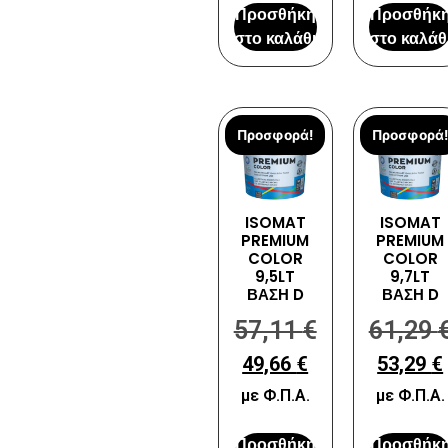
Προσθήκη
Προσθήκ
στο καλάθι
στο καλάθ
Προσφορά!
Προσφορά!
ISOMAT
ISOMAT
PREMIUM
PREMIUM
COLOR
COLOR
9,5LT
9,7LT
ΒΑΣΗ D
ΒΑΣΗ D
57,11
€
61,29
49,66
€
53,29
€
με Φ.Π.Α.
με Φ.Π.Α.
Προσθήκη
Προσθήκ