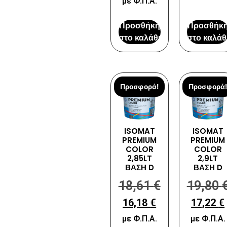
με Φ.Π.Α.
Προσθήκη
Προσθήκ
στο καλάθι
στο καλάθ
Προσφορά!
Προσφορά!
ISOMAT
ISOMAT
PREMIUM
PREMIUM
COLOR
COLOR
2,85LT
2,9LT
ΒΑΣΗ D
ΒΑΣΗ D
18,61
€
19,80
16,18
€
17,22
€
με Φ.Π.Α.
με Φ.Π.Α.