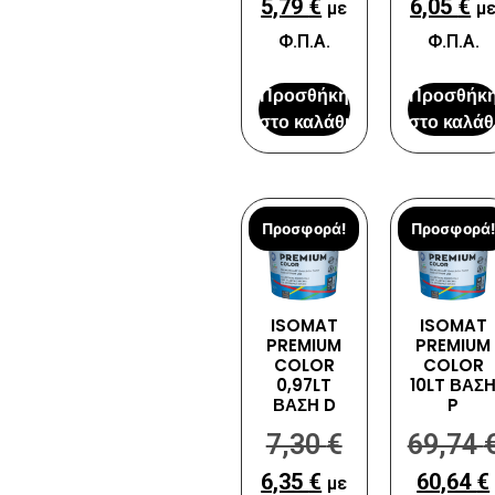
5,79
€
6,05
€
με
μ
Φ.Π.Α.
Φ.Π.Α.
Προσθήκη
Προσθήκ
στο καλάθι
στο καλάθ
Προσφορά!
Προσφορά!
ISOMAT
ISOMAT
PREMIUM
PREMIUM
COLOR
COLOR
0,97LT
10LT ΒΑΣ
ΒΑΣΗ D
P
7,30
€
69,74
6,35
€
60,64
€
με