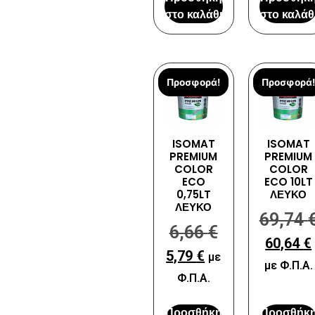
στο καλάθι
στο καλάθ
Προσφορά!
Προσφορά!
ISOMAT
ISOMAT
PREMIUM
PREMIUM
COLOR
COLOR
ECO
ECO 10LT
0,75LT
ΛΕΥΚΟ
ΛΕΥΚΟ
69,74
6,66
€
60,64
€
5,79
€
με
με Φ.Π.Α.
Φ.Π.Α.
Προσθήκη
Προσθήκ