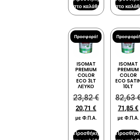
στο καλάθι
στο καλάθ
Προσφορά!
Προσφορά!
ISOMAT
ISOMAT
PREMIUM
PREMIUM
COLOR
COLOR
ECO 3LT
ECO SATI
ΛΕΥΚΟ
10LT
23,82
€
82,63
20,71
€
71,85
€
με Φ.Π.Α.
με Φ.Π.Α.
Προσθήκη
Προσθήκ